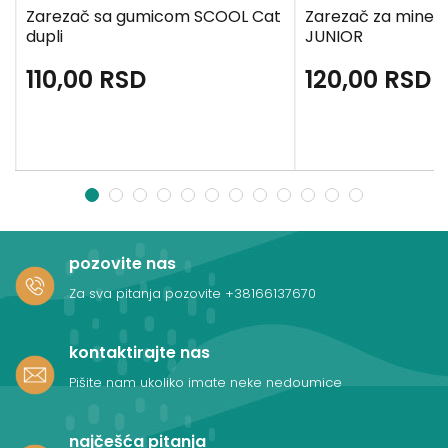
Zarezač sa gumicom SCOOL Cat
Zarezač za mine z
dupli
JUNIOR
110,00
RSD
120,00
RSD
1
2
3
4
5
6
7
8
9
10
11
12
pozovite nas
Za sva pitanja pozovite
+38166137670
kontaktirajte nas
Pišite nam ukoliko imate neke nedoumice
najčešća pitanja