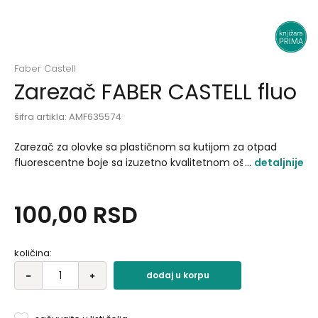
Faber Castell
Zarezač FABER CASTELL fluo
šifra artikla:
AMF635574
Zarezač za olovke sa plastičnom sa kutijom za otpad
fluorescentne boje sa izuzetno kvalitetnom oštricom..
detaljnije
100,00
RSD
količina:
dodaj u korpu