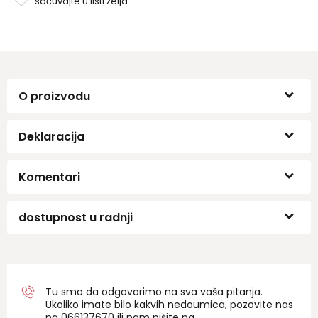
sačuvajte u listi želja
O proizvodu
Deklaracija
Komentari
dostupnost u radnji
Tu smo da odgovorimo na sva vaša pitanja.
Ukoliko imate bilo kakvih nedoumica, pozovite nas
na 06
6137670
ili nam pišite na