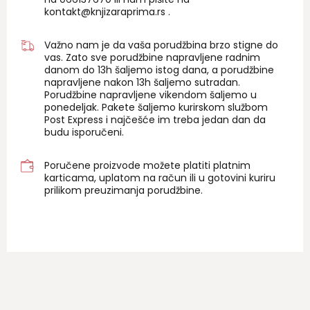
kontakt@knjizaraprima.rs
.
Važno nam je da vaša porudžbina brzo stigne do
vas. Zato sve porudžbine napravljene radnim
danom do 13h šaljemo istog dana, a porudžbine
napravljene nakon 13h šaljemo sutradan.
Porudžbine napravljene vikendom šaljemo u
ponedeljak. Pakete šaljemo kurirskom službom
Post Express i najčešće im treba jedan dan da
budu isporučeni.
Poručene proizvode možete platiti platnim
karticama, uplatom na račun ili u gotovini kuriru
prilikom preuzimanja porudžbine.