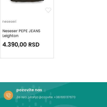
neseseri
Neseser PEPE JEANS
Leighton
4.390,00
RSD
pozovite nas
Za sva pitanja pozovite
+38166137670