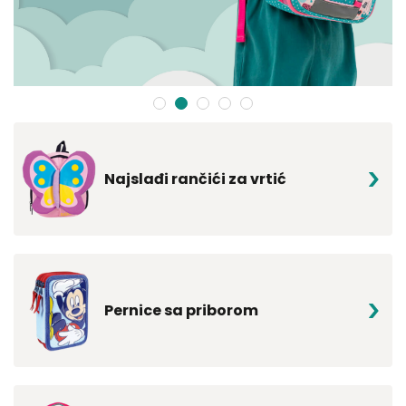
1
2
3
4
5
Najslađi rančići za vrtić
Pernice sa priborom