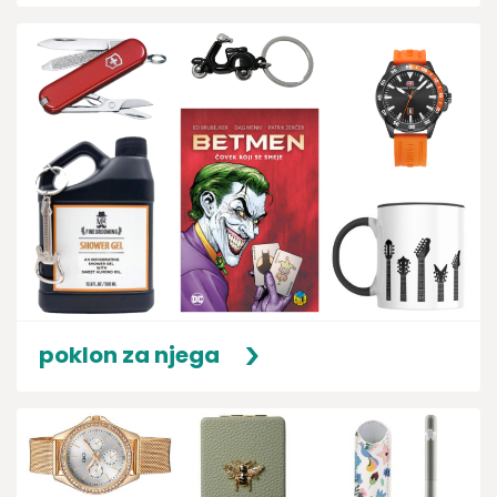
6.391,99
RSD
3.517,50
RS
7.990,00
RSD
4.690,00
RSD
1
2
3
4
5
6
7
8
9
10
11
12
poklon za njega