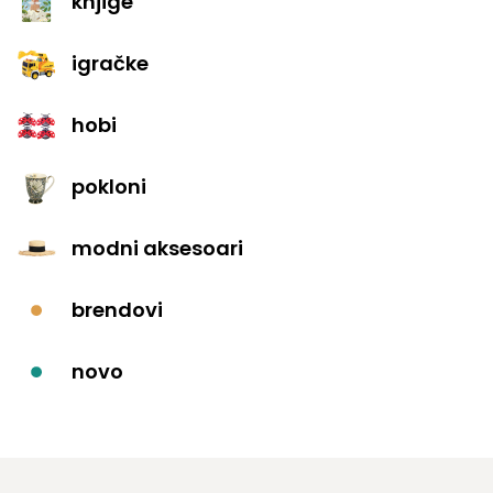
knjige
igračke
hobi
pokloni
modni aksesoari
brendovi
novo