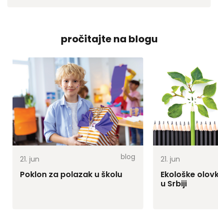
pročitajte na blogu
blog
21.
jun
21.
jun
Poklon za polazak u školu
Ekološke olov
u Srbiji