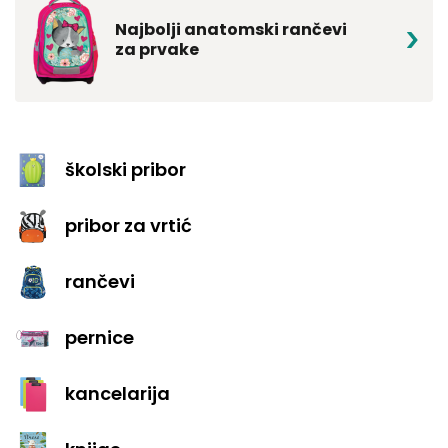
Najbolji anatomski rančevi
za prvake
školski pribor
pribor za vrtić
rančevi
pernice
kancelarija