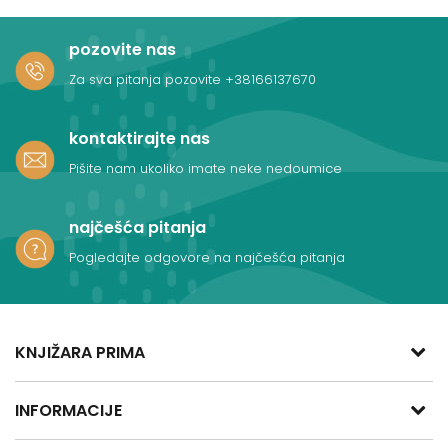
pozovite nas
Za sva pitanja pozovite
+38166137670
kontaktirajte nas
Pišite nam ukoliko imate neke nedoumice
najčešća pitanja
Pogledajte odgovore na najčešća pitanja
KNJIŽARA PRIMA
adresa:
INFORMACIJE
Kralja Aleksandra Obrenovića 47
11400 Mladenovac, Srbija