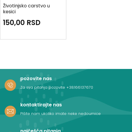
Životinjsko carstvo u
kesici
150,00
RSD
pozovite nas
Za sva pitanja pozovite
+38166137670
kontaktirajte nas
Pišite nam ukoliko imate neke nedoumice
najčešća pitanja