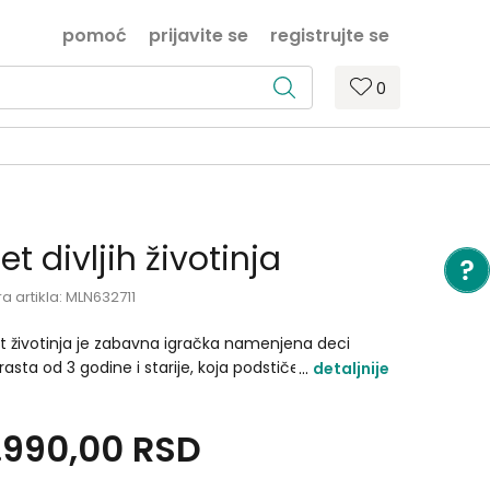
pomoć
prijavite se
registrujte se
0
et divljih životinja
ra artikla:
MLN632711
t životinja je zabavna igračka namenjena deci
rasta od 3 godine i starije, koja podstiče maštovitu
detaljnije
ru i upoznavanje sveta životinja. U ponudi se nalazi
še različitih setova sa figurama divljih životinja, ali se
.990,00
RSD
ilikom kupovine dobija jedan nasumično odabran
..