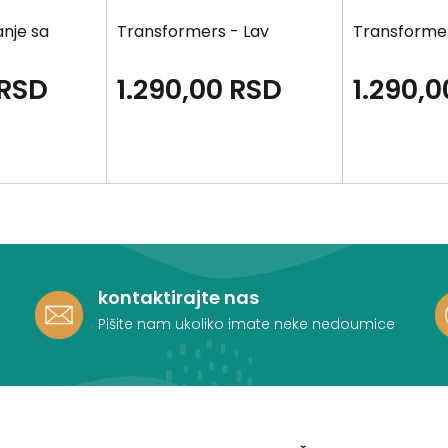
anje sa
Transformers - Lav
Transformer
RSD
1.290,00
RSD
1.290,0
kontaktirajte nas
Pišite nam ukoliko imate neke nedoumice