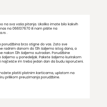
na sva vaša pitanja. Ukoliko imate bilo kakvih
 nas na 06
6137670
ili nam pišite na
a.rs
.
 porudžbina brzo stigne do vas. Zato sve
ne radnim danom do 13h šaljemo istog dana, a
ne nakon 13h šaljemo sutradan. Porudžbine
 šaljemo u ponedeljak. Pakete šaljemo kurirskom
i najčešće im treba jedan dan da budu isporučeni.
ožete platiti platnim karticama, uplatom na
uriru prilikom preuzimanja porudžbine.