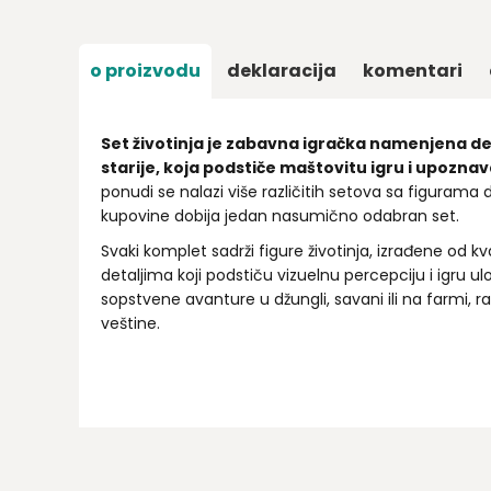
o proizvodu
deklaracija
komentari
Set životinja je zabavna igračka namenjena dec
starije, koja podstiče maštovitu igru i upoznav
ponudi se nalazi više različitih setova sa figurama div
kupovine dobija jedan nasumično odabran set.
Svaki komplet sadrži figure životinja, izrađene od kva
detaljima koji podstiču vizuelnu percepciju i igru u
sopstvene avanture u džungli, savani ili na farmi, ra
veštine.
Ime/Nadimak
Email