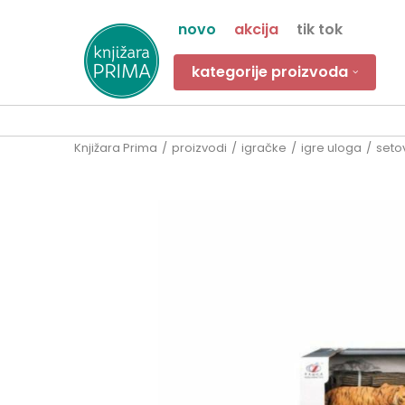
novo
akcija
tik tok
kategorije proizvoda
Knjižara Prima
proizvodi
igračke
igre uloga
setov