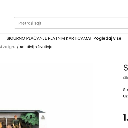
Pretraži sajt
SIGURNO PLAĆANJE PLATNIM KARTICAMA!
Pogledaj više
i za igru
set divljih životinja
S
šif
Se
uz
ig
vi
1
pr
set