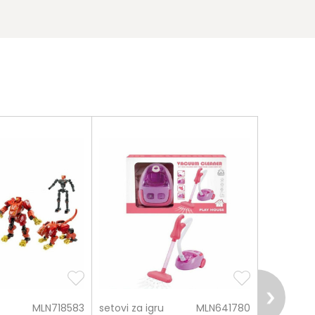
MLN718583
setovi za igru
MLN641780
setovi za 