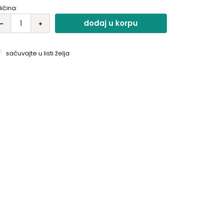
ličina:
dodaj u korpu
sačuvajte u listi želja