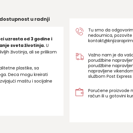
dostupnost u radnji
Tu smo da odgovorimo 
nedoumica, pozovite
i uzrasta od 3 godine i
kontakt@knjizaraprim
anje sveta životinja.
U
ljih životinja, ali se prilikom
Važno nam je da vaša
porudžbine napravlje
porudžbine napravlje
litetne plastike, sa
napravljene vikendom
loga. Deca mogu kreirati
službom Post Express 
zvijajući maštu i socijalne
Poručene proizvode m
račun ili u gotovini k