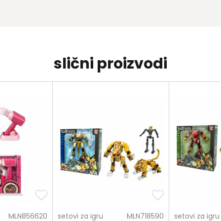
slični proizvodi
MLN856620
setovi za igru
MLN718590
setovi za igru