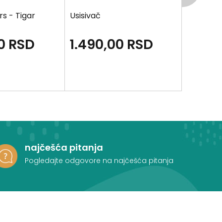
s - Tigar
Usisivač
Set divlji
0
RSD
1.490,00
RSD
2.99
najčešća pitanja
Pogledajte odgovore na najčešća pitanja