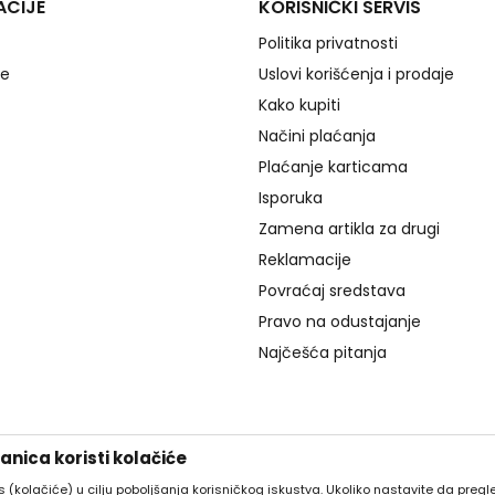
ACIJE
KORISNIČKI SERVIS
Politika privatnosti
je
Uslovi korišćenja i prodaje
Kako kupiti
Načini plaćanja
Plaćanje karticama
Isporuka
Zamena artikla za drugi
Reklamacije
Povraćaj sredstava
Pravo na odustajanje
Najčešća pitanja
nica koristi kolačiće
es (kolačiće) u cilju poboljšanja korisničkog iskustva. Ukoliko nastavite da pregle