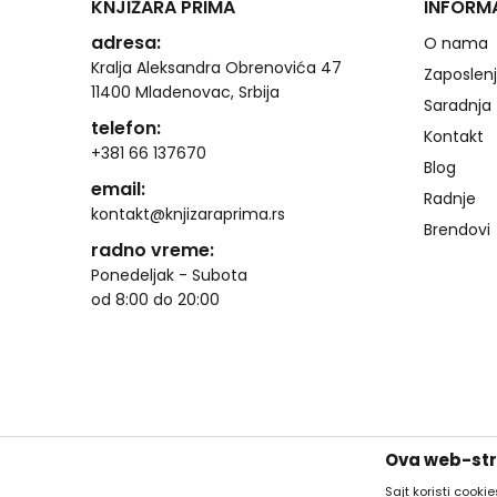
KNJIŽARA PRIMA
INFORM
adresa:
O nama
Kralja Aleksandra Obrenovića 47
Zaposlen
11400 Mladenovac, Srbija
Saradnja
telefon:
Kontakt
+381 66 137670
Blog
email:
Radnje
kontakt@knjizaraprima.rs
Brendovi
radno vreme:
Ponedeljak - Subota
od 8:00 do 20:00
Ova web-stra
Sajt koristi cooki