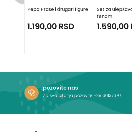
bre
Pepa Prase i drugari figure
Set za ulepšav
fenom
D
1.190,00
RSD
1.590,00
pozovite nas
Za sva pitanja pozovite
+38166137670