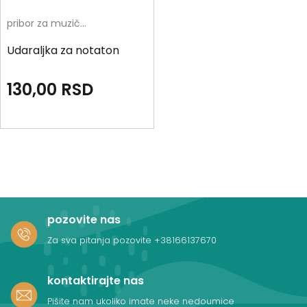
pribor za muzičko
Udaraljka za notaton
130,00
RSD
pozovite nas
Za sva pitanja pozovite
+38166137670
kontaktirajte nas
Pišite nam ukoliko imate neke nedoumice