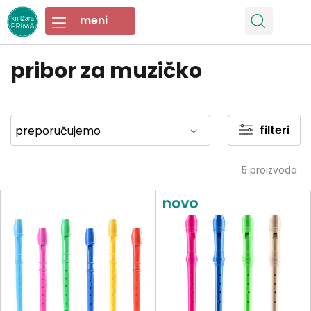
pribor za muzičko
filteri
5
proizvoda