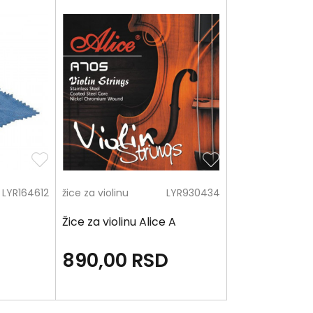
LYR164612
žice za violinu
LYR930434
Žice za violinu Alice A
890,00
RSD