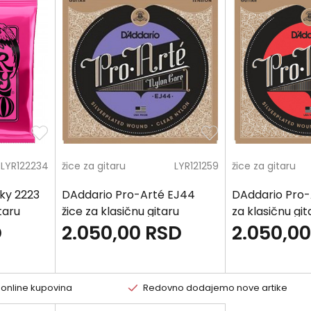
LYR122234
žice za gitaru
LYR121259
žice za gitaru
nky 2223
DAddario Pro-Arté EJ44
DAddario Pro-
taru
žice za klasičnu gitaru
za klasičnu git
D
2.050,00
RSD
2.050,00
 online kupovina
Redovno dodajemo nove artike