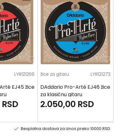
LYR121266
žice za gitaru
LYR121273
Arté EJ45 žice
DAddario Pro-Arté EJ46 žice
aru
za klasičnu gitaru
RSD
2.050,00
RSD
Besplatna dostava za iznos preko 10000 RSD