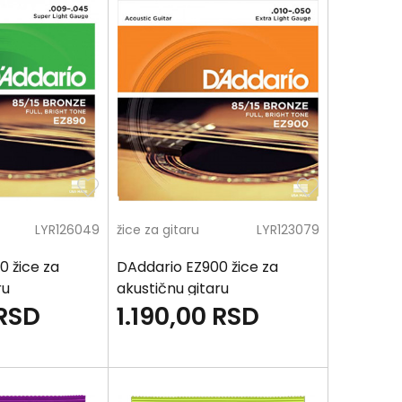
LYR126049
žice za gitaru
LYR123079
0 žice za
DAddario EZ900 žice za
ru
akustičnu gitaru
RSD
1.190,00
RSD