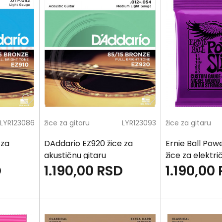
LYR123086
žice za gitaru
LYR123093
žice za gitaru
 za
DAddario EZ920 žice za
Ernie Ball Pow
akustičnu gitaru
žice za elektri
D
1.190,00
RSD
1.190,00