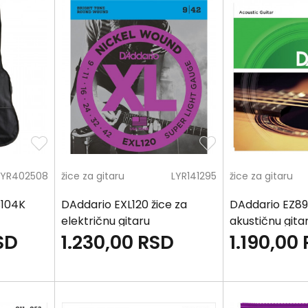
LYR402508
žice za gitaru
LYR141295
žice za gitaru
C104K
DAddario EXL120 žice za
DAddario EZ89
električnu gitaru
akustičnu gita
SD
1.230,00
RSD
1.190,00