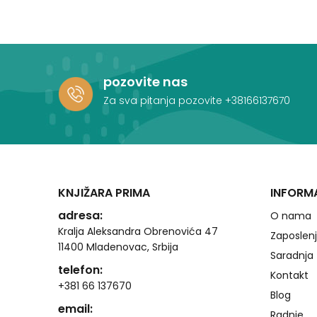
pozovite nas
Za sva pitanja pozovite
+38166137670
KNJIŽARA PRIMA
INFORM
adresa:
O nama
Kralja Aleksandra Obrenovića 47
Zaposlen
11400 Mladenovac, Srbija
Saradnja
telefon:
Kontakt
+381 66 137670
Blog
email:
Radnje