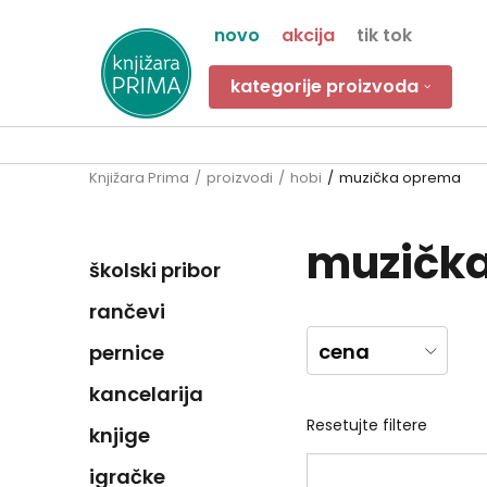
novo
akcija
tik tok
kategorije proizvoda
Knjižara Prima
proizvodi
hobi
muzička oprema
muzičk
školski pribor
rančevi
cena
pernice
kancelarija
Resetujte filtere
knjige
igračke