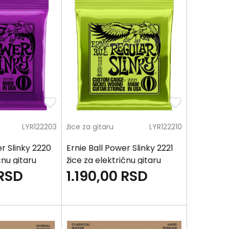
LYR122203
žice za gitaru
LYR122210
er Slinky 2220
Ernie Ball Power Slinky 2221
čnu gitaru
žice za električnu gitaru
RSD
1.190,00
RSD