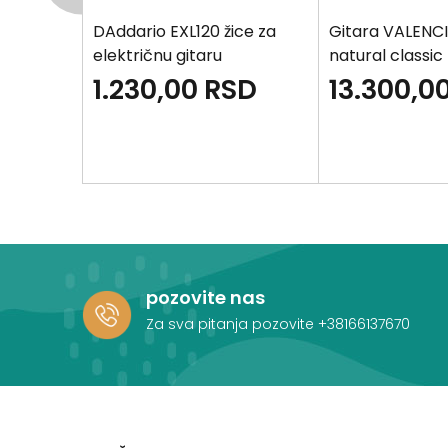
é EJ45
DAddario EXL120 žice za
Gitara VALENC
taru
električnu gitaru
natural classic
SD
1.230,00
RSD
13.300,0
pozovite nas
Za sva pitanja pozovite
+38166137670