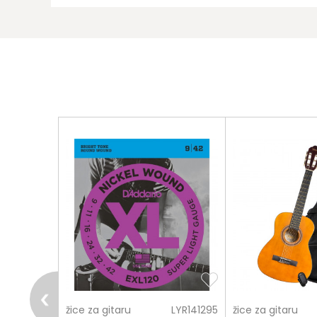
Poruka
pošalji
LYR121266
žice za gitaru
LYR141295
žice za gitaru