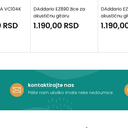
IA VC104K
DAddario EZ890 žice za
DAddario EZ
akustičnu gitaru
akustičnu gi
0
RSD
1.190,00
RSD
1.190,0
kontaktirajte nas
Pišite nam ukoliko imate neke nedoumice