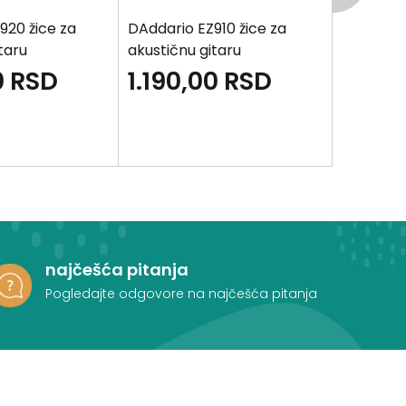
920 žice za
DAddario EZ910 žice za
DAddario
taru
akustičnu gitaru
akustičnu
0
RSD
1.190,00
RSD
1.190
najčešća pitanja
Pogledajte odgovore na najčešća pitanja