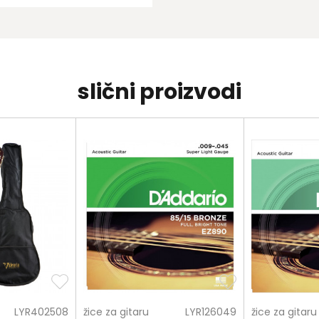
slični proizvodi
LYR402508
žice za gitaru
LYR126049
žice za gitaru