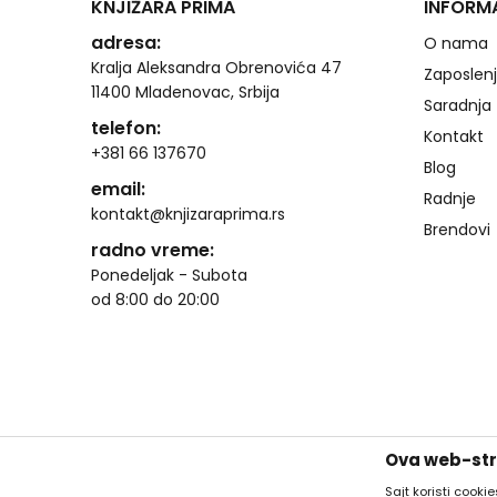
KNJIŽARA PRIMA
INFORM
adresa:
O nama
Kralja Aleksandra Obrenovića 47
Zaposlen
11400 Mladenovac, Srbija
Saradnja
telefon:
Kontakt
+381 66 137670
Blog
email:
Radnje
kontakt@knjizaraprima.rs
Brendovi
radno vreme:
Ponedeljak - Subota
od 8:00 do 20:00
Ova web-stra
Sajt koristi cooki