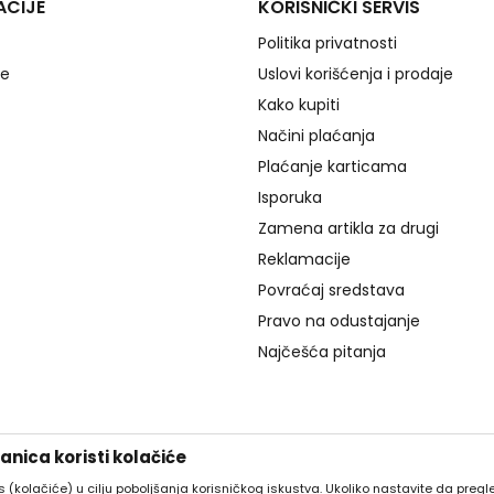
ACIJE
KORISNIČKI SERVIS
Politika privatnosti
je
Uslovi korišćenja i prodaje
Kako kupiti
Načini plaćanja
Plaćanje karticama
Isporuka
Zamena artikla za drugi
Reklamacije
Povraćaj sredstava
Pravo na odustajanje
Najčešća pitanja
nica koristi kolačiće
es (kolačiće) u cilju poboljšanja korisničkog iskustva. Ukoliko nastavite da pregle