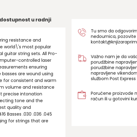
dostupnost u radnji
Tu smo da odgovorimo 
nedoumica, pozovite
ring resistance and
kontakt@knjizaraprim
e world\'s most popular
 guitar string sets. All Pro-
Važno nam je da vaša
computer-controlled laser
porudžbine napravlje
easurements ensuring
porudžbine napravlje
napravljene vikendom
te basses are wound using
službom Post Express 
re for consistent and warm
mum volume and resistance
Poručene proizvode m
nt precise intonation
račun ili u gotovini k
jecting tone and the
est quality and
16 Basses .030 .036 .045
ing for strings that are