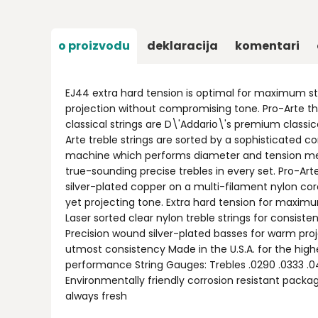
o proizvodu
deklaracija
komentari
EJ44 extra hard tension is optimal for maximum st
projection without compromising tone. Pro-Arte th
classical strings are D\'Addario\'s premium classical
Arte treble strings are sorted by a sophisticated 
machine which performs diameter and tension m
true-sounding precise trebles in every set. Pro-Ar
silver-plated copper on a multi-filament nylon co
yet projecting tone. Extra hard tension for maxi
Laser sorted clear nylon treble strings for consiste
Precision wound silver-plated basses for warm pro
utmost consistency Made in the U.S.A. for the high
performance String Gauges: Trebles .0290 .0333 .04
Environmentally friendly corrosion resistant packag
always fresh
Ime/Nadimak
Email