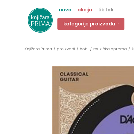
novo
akcija
tik tok
kategorije proizvoda
Knjižara Prima
proizvodi
hobi
muzička oprema
ž