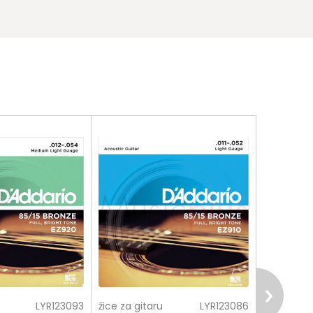
LYR123093
žice za gitaru
LYR123086
žice za gi