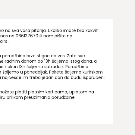
na sva vaša pitanja. Ukoliko imate bilo kakvih
 nas na 06
6137670
ili nam pišite na
a.rs
.
 porudžbina brzo stigne do vas. Zato sve
ne radnim danom do 13h šaljemo istog dana, a
ne nakon 13h šaljemo sutradan. Porudžbine
 šaljemo u ponedeljak. Pakete šaljemo kurirskom
i najčešće im treba jedan dan da budu isporučeni.
ožete platiti platnim karticama, uplatom na
uriru prilikom preuzimanja porudžbine.