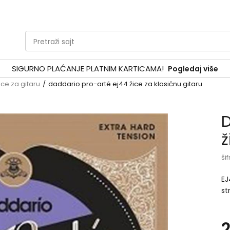
Pretraži sajt
SIGURNO PLAĆANJE PLATNIM KARTICAMA!
Pogledaj više
ice za gitaru
daddario pro-arté ej44 žice za klasičnu gitaru
D
ž
šif
EJ
st
co
po
cl