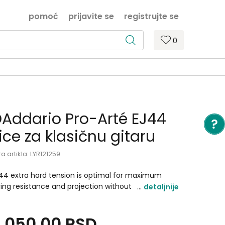
pomoć
prijavite se
registrujte se
0
Addario Pro-Arté EJ44
ice za klasičnu gitaru
ra artikla:
LYR121259
44 extra hard tension is optimal for maximum
ring resistance and projection without
detaljnije
mpromising tone. Pro-Arte the world\'s most
pular classical strings are D\'Addario\'s premium
2.050,00
RSD
assical guitar string sets. All Pro-Arte treble strings