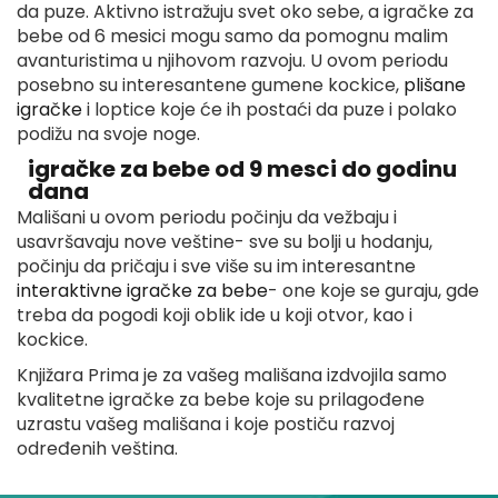
da puze. Aktivno istražuju svet oko sebe, a igračke za
bebe od 6 mesici mogu samo da pomognu malim
avanturistima u njihovom razvoju. U ovom periodu
posebno su interesantene gumene kockice,
plišane
igračke
i loptice koje će ih postaći da puze i polako
podižu na svoje noge.
igračke za bebe od 9 mesci do godinu
dana
Mališani u ovom periodu počinju da vežbaju i
usavršavaju nove veštine- sve su bolji u hodanju,
počinju da pričaju i sve više su im interesantne
interaktivne igračke za bebe
- one koje se guraju, gde
treba da pogodi koji oblik ide u koji otvor, kao i
kockice.
Knjižara Prima je za vašeg mališana izdvojila samo
kvalitetne igračke za bebe koje su prilagođene
uzrastu vašeg mališana i koje postiču razvoj
određenih veština.