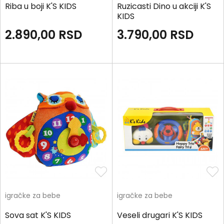
Riba u boji K'S KIDS
Ruzicasti Dino u akciji K'S
KIDS
2.890,00
RSD
3.790,00
RSD
igračke za bebe
igračke za bebe
Sova sat K'S KIDS
Veseli drugari K'S KIDS