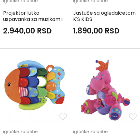
igračke za bebe
igračke za bebe
Projektor lutka
Jastuče sa ogledalcetom
uspavanka sa muzikom i
K'S KIDS
svetlom
2.940,00
RSD
1.890,00
RSD
igračke za bebe
igračke za bebe