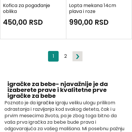
Kofica za pogađanje
Lopta mekana 14cm
oblika
plava i roze
450,00
RSD
990,00
RSD
1
2
igračke za bebe- njavažnije je da
izaberete prave i kvalitetne prve
igračke za bebe
Poznato je da
igračke
igraju veliku ulogu prilikom
odrastanja i razvijanja kod svakog deteta, čak i u
prvim mesecima života, pa je zbog toga bitno da
vaša prva igračka za bebe bude prava i
odgovarajuća za vašeg mališana. Mi posebnu pažnju