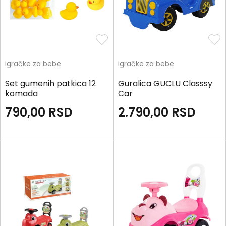
igračke za bebe
igračke za bebe
Set gumenih patkica 12
Guralica GUCLU Classsy
komada
Car
790,00
RSD
2.790,00
RSD