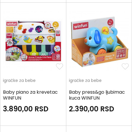
igračke za bebe
igračke za bebe
Baby piano za krevetac
Baby press&go ljubimac
WINFUN
kuca WINFUN
3.890,00
RSD
2.390,00
RSD