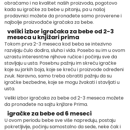
obraćamo i na kvalitet naših proizvoda, pogotovo
kada su igračke za bebe u pitanju, pa u našoj
prodavnici možete da pronađete samo proverene i
najbolje proizvođače igračaka za bebe.
veliki izbor igračaka za bebe od 2-3
meseca u knjižari prima
Tokom prva 2-3 meseca kod beba se intezivno
razvijaju čulo dodira, sluha i vida. Posebo su im u ovom
uzrastu interesntne njihove ručice i počinju sve da
stavljaju u usta. Posebnu pažnju im skreću igračke
koje su jarkih boja, koje se kreću i proizvode određeni
zvuk. Naravno, samo treba obratiti pažnju da su
igračke bezbedne, koje se mogu žvakati i stavljati u
usta.
Veliki izbor igračaka za bebe od 2-3 meseca možete
da pronađete na sajtu knjžare Prima.
igračke za bebe od 6 meseci
U ovom periodu bebe sve više napreduju, postaju
pokretljivije, počinju samostalno da sede, neke čak i