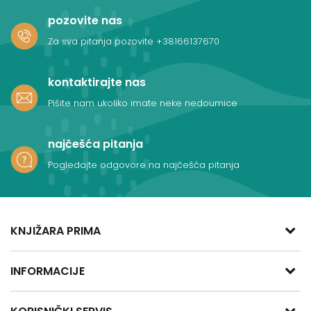
pozovite nas
Za sva pitanja pozovite
+38166137670
kontaktirajte nas
Pišite nam ukoliko imate neke nedoumice
najčešća pitanja
Pogledajte odgovore na najčešća pitanja
KNJIŽARA PRIMA
adresa:
INFORMACIJE
Kralja Aleksandra Obrenovića 47
11400 Mladenovac, Srbija
O nama