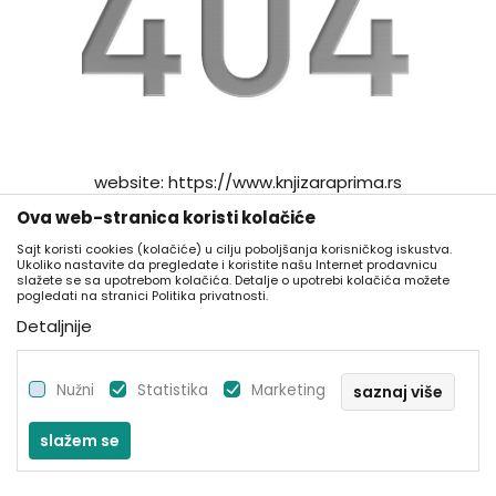
website:
https://www.knjizaraprima.rs
Ova web-stranica koristi kolačiće
go to home
Sajt koristi cookies (kolačiće) u cilju poboljšanja korisničkog iskustva.
Ukoliko nastavite da pregledate i koristite našu Internet prodavnicu
slažete se sa upotrebom kolačića. Detalje o upotrebi kolačića možete
pogledati na stranici Politika privatnosti.
Detaljnije
Nužni
Statistika
Marketing
saznaj više
slažem se