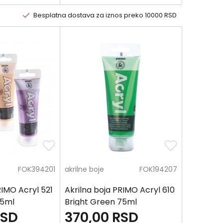
Besplatna dostava za iznos preko 10000 RSD
FOK394201
akrilne boje
FOK194207
RIMO Acryl 521
Akrilna boja PRIMO Acryl 610
75ml
Bright Green 75ml
RSD
370,00
RSD