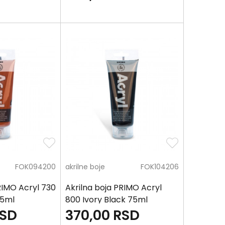
FOK094200
akrilne boje
FOK104206
RIMO Acryl 730
Akrilna boja PRIMO Acryl
75ml
800 Ivory Black 75ml
SD
370,00
RSD