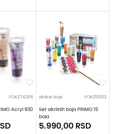
FOK274206
akrilne boje
FOK319303
RIMO Acryl 930
Set akrilnih boja PRIMO 15
boja
RSD
5.990,00
RSD