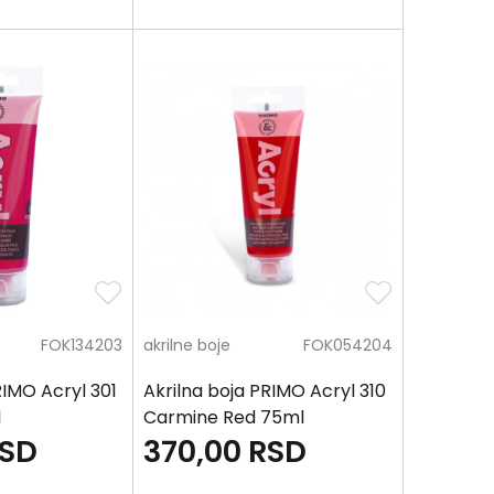
FOK134203
akrilne boje
FOK054204
RIMO Acryl 301
Akrilna boja PRIMO Acryl 310
l
Carmine Red 75ml
SD
370,00
RSD