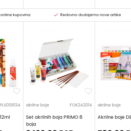
 online kupovina
Redovno dodajemo nove artike
PLS006134
akrilne boje
FOK242014
akrilne boje
 12ml
Set akrilnih boja PRIMO 8
Akrilne boje DE
boja