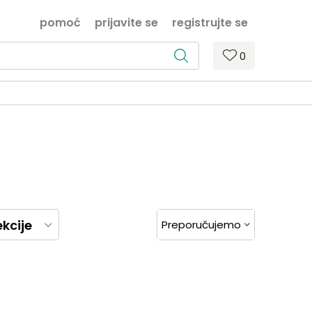
pomoć
prijavite se
registrujte se
0
ekcije