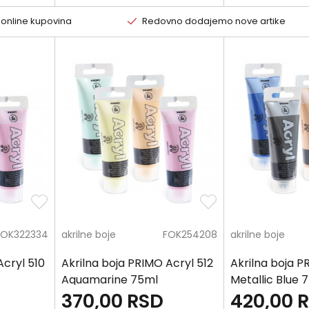
 online kupovina
Redovno dodajemo nove artike
FOK322334
akrilne boje
FOK254208
akrilne boje
Acryl 510
Akrilna boja PRIMO Acryl 512
Akrilna boja P
Aquamarine 75ml
Metallic Blue 
370,00
RSD
420,00