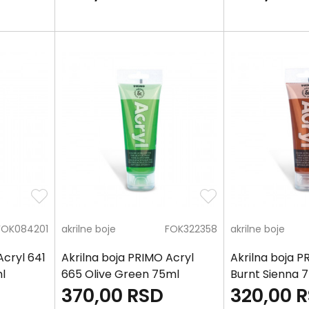
FOK084201
akrilne boje
FOK322358
akrilne boje
Acryl 641
Akrilna boja PRIMO Acryl
Akrilna boja P
l
665 Olive Green 75ml
Burnt Sienna 
370,00
RSD
320,00
R