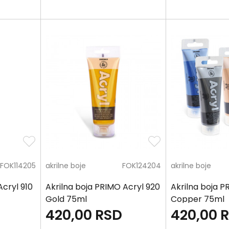
FOK114205
akrilne boje
FOK124204
akrilne boje
Acryl 910
Akrilna boja PRIMO Acryl 920
Akrilna boja P
Gold 75ml
Copper 75ml
420,00
RSD
420,00