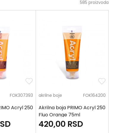
585
proizvoda
FOK307393
akrilne boje
FOK164200
RIMO Acryl 250
Akrilna boja PRIMO Acryl 250
Fluo Orange 75ml
RSD
420,00
RSD