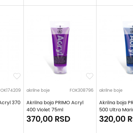
FOK174209
akrilne boje
FOK308796
akrilne boje
Acryl 370
Akrilna boja PRIMO Acryl
Akrilna boja P
400 Violet 75ml
500 Ultra Mar
370,00
RSD
320,00
R