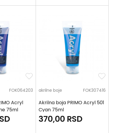
FOK064203
akrilne boje
FOK307416
RIMO Acryl
Akrilna boja PRIMO Acryl 501
ine 75ml
Cyan 75ml
SD
370,00
RSD