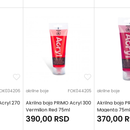
OK034206
akrilne boje
FOK044205
akrilne boje
Acryl 270
Akrilna boja PRIMO Acryl 300
Akrilna boja P
Vermilion Red 75ml
Magenta 75m
390,00
RSD
370,00
R