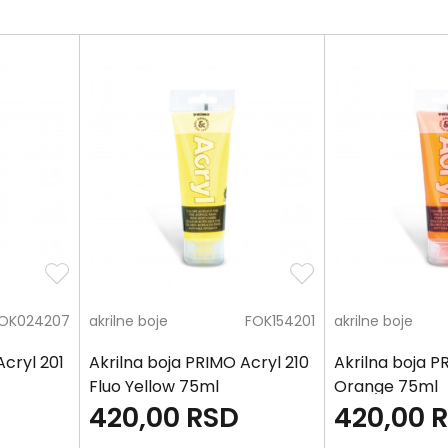
OK024207
akrilne boje
FOK154201
akrilne boje
Acryl 201
Akrilna boja PRIMO Acryl 210
Akrilna boja P
Fluo Yellow 75ml
Orange 75ml
420,00
RSD
420,00