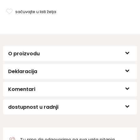
sačuvajte u listi želja
O proizvodu
Deklaracija
Komentari
dostupnost u radnji
Tu smo da odgovorimo na sva vaša pitanja.