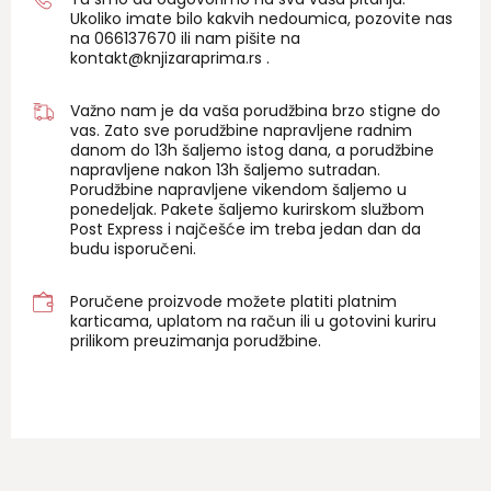
Ukoliko imate bilo kakvih nedoumica, pozovite nas
na 06
6137670
ili nam pišite na
kontakt@knjizaraprima.rs
.
Važno nam je da vaša porudžbina brzo stigne do
vas. Zato sve porudžbine napravljene radnim
danom do 13h šaljemo istog dana, a porudžbine
napravljene nakon 13h šaljemo sutradan.
Porudžbine napravljene vikendom šaljemo u
ponedeljak. Pakete šaljemo kurirskom službom
Post Express i najčešće im treba jedan dan da
budu isporučeni.
Poručene proizvode možete platiti platnim
karticama, uplatom na račun ili u gotovini kuriru
prilikom preuzimanja porudžbine.