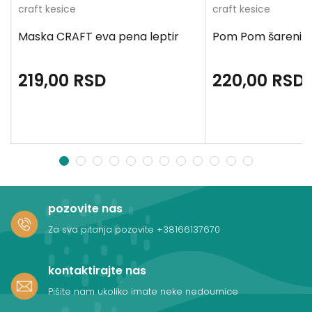
craft kesice
craft kesice
Maska CRAFT eva pena leptir
Pom Pom šareni -
219,00
RSD
220,00
RSD
1
2
3
4
5
6
7
8
9
10
11
12
pozovite nas
Za sva pitanja pozovite
+38166137670
kontaktirajte nas
Pišite nam ukoliko imate neke nedoumice