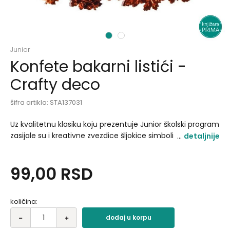
1
2
Junior
Konfete bakarni listići -
Crafty deco
šifra artikla:
STA137031
Uz kvalitetnu klasiku koju prezentuje Junior školski program
zasijale su i kreativne zvezdice šljokice simboli srca i
detaljnije
zvezda kao i brojevi autići i slova za one najmlađe. Preko
500 artikala u okviru kreativnog programa koji će pomoći
99,00
RSD
u izradi kreativnih radova za oplemenjivanje i
personalizaciju bilo kog predmeta ili proizvoda. Dimenzije:
11.2 x 0.6 x 12.2 cm Težina: 14g Oblik: listići 20 x 18 mm.
količina:
dodaj u korpu