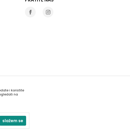
date i koristite
ogledati na
acije kompletne i bez grešaka. Svi artikli prikazani na
iti pozivom na naš kontakt telefon 066 137670.
slažem se
ana.