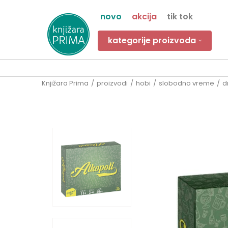
novo
akcija
tik tok
kategorije proizvoda
Knjižara Prima
proizvodi
hobi
slobodno vreme
d