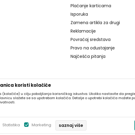
Plaćanje karticama
Isporuka
Zamena artikla za drugi
Reklamacije
Povraćaj sredstava
Pravo na odustajanje
Najčešća pitanja
nica koristi kolačiće
es (kolačiće) u cilju poboljšanja korisničkog iskustva. Ukoliko nastavite da pregle
davnicu slažete se sa upotrebom kolačića. Detalje o upotrebi kolačića možete p
ivatnosti.
prikazu slika i samih cena, ali ne možemo garantovati da su sve inform
da su dostupni u svakom trenutku. Raspoloživost robe možete prover
Statistika
Marketing
saznaj više
https://www.knjizaraprima.rs/
NB SOFT
026
, Izrada
. Sva prava zadrž