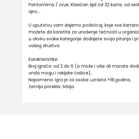
Pantomima / zvuk, Klasičan špil od 32 karte, od sed
ajnc…
U uputstvu vam dajemo podsticaj, koje sve kartaroš
možete da koristite za unošenje tečnosti u organiz
u okviru svake kategorije dodajete svoja pitanja i pr
vašeg društva.
Karakteristike:
Broj igrača: od 2 do 6 (a može i više ali morate doda
onda mogu i rakijske čašice),
Napomena: Igra je za osobe uzrasta +18.godina,
Zemlja porekla: Srbija
Ime/Nadimak
Email