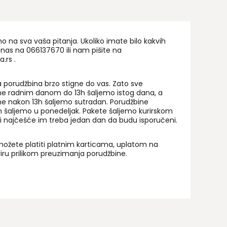
viru svake kategorije dodajete svoja pitanja i
avila u skladu sa afinitetima vašeg društva.
rakteristike: Broj igrača: od 2 do 6 (a može i više ali
rate dodati figurice ili ako nemate, onda mogu i
na sva vaša pitanja. Ukoliko imate bilo kakvih
 nas na 06
6137670
ili nam pišite na
kijske čašice), Napomena: Igra je za osobe uzrasta
a.rs
.
8.godina, Zemlja porekla: Srbija.
 porudžbina brzo stigne do vas. Zato sve
ne radnim danom do 13h šaljemo istog dana, a
ne nakon 13h šaljemo sutradan. Porudžbine
 šaljemo u ponedeljak. Pakete šaljemo kurirskom
i najčešće im treba jedan dan da budu isporučeni.
ožete platiti platnim karticama, uplatom na
uriru prilikom preuzimanja porudžbine.