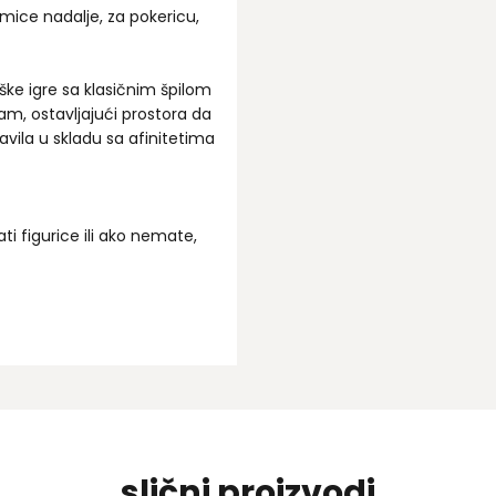
mice nadalje, za pokericu,
ke igre sa klasičnim špilom
am, ostavljajući prostora da
avila u skladu sa afinitetima
ti figurice ili ako nemate,
slični proizvodi