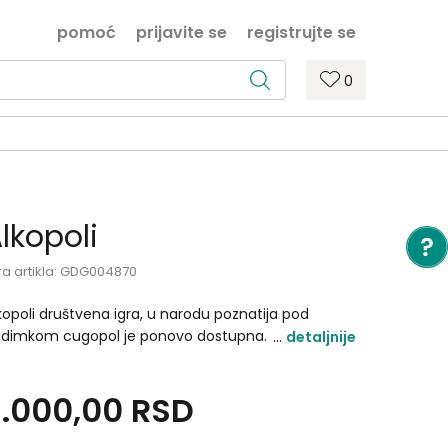
pomoć
prijavite se
registrujte se
0
lkopoli
ra artikla:
GDG004870
kopoli društvena igra, u narodu poznatija pod
dimkom cugopol je ponovo dostupna. Ponovo
detaljnije
donje bradonje!!! Našoj inspiraciji nema kraja, kao
o se ne naziru ni krajevi naših brada. Ovoga puta
3.000,00
RSD
o za sebe, pomalo i za vas, smislili, bolje reći
brali i probrali, po našem bradatom mišljenju,
jbolje od najgorih igara za ispijanje raznih tekućina.