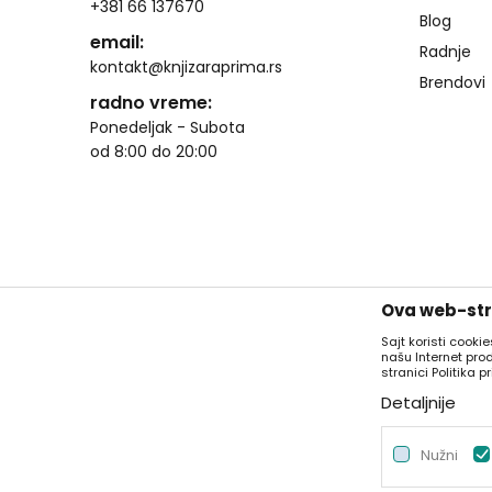
+381 66 137670
Blog
email:
Radnje
kontakt@knjizaraprima.rs
Brendovi
radno vreme:
Ponedeljak - Subota
od 8:00 do 20:00
Ova web-stra
Sajt koristi cooki
našu Internet pro
stranici Politika pr
Detaljnije
Nastojimo da budemo što precizniji u opisu proizvoda, 
sajtu su deo naše ponude i ne podrazumeva se 
Nužni
©2