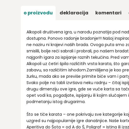
o proizvodu
deklaracija
komentari
Alkopoli društvena igra, u narodu poznatija pod 
dostupna. Ponovo radonje bradonje!!! Našoj inspirac
ne naziru ni krajevi naših brada. Ovoga puta smo z
smislili, bolje reći sabrali i probrali, po našem brad
najgorih igara za ispijanje raznih tekućina. Pred va
Alkopoli uz četiri špila različitih vrsta karata, što g
zabavu, sa različitim ishodom.Zamišljena je kao pre
žurku, mada ako se previše primite biće vam i party
Svako polje na tabli izvršava neku radnju – čitaj ispi
drugu dimenziju ove igre, gde se vuče karta sa tač
opet vodi ka, pogadjate, ispijanju ili kojim slučajem
podmetanju istog drugarima.
Što se tiče karata – one pokrivaju sve kategorije k
uzgred su najpopularnije igre današnjice. Naše kart
Aperitiva do Šota = od A do Š, Poligraf = Istina ili i