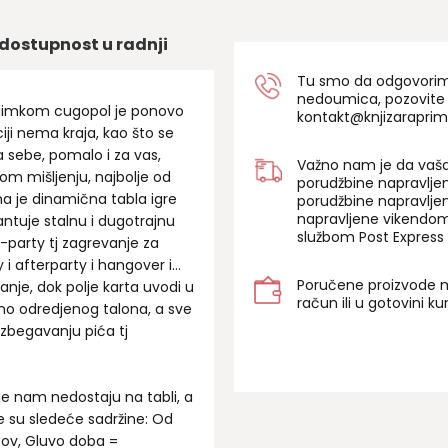
ok
pr
dostupnost u radnji
Ka
mo
Tu smo da odgovorimo 
nedoumica, pozovite
ra
nadimkom cugopol je ponovo
kontakt@knjizaraprim
+1
iji nema kraja, kao što se
a sebe, pomalo i za vas,
Važno nam je da vaša
atom mišljenju, najbolje od
porudžbine napravlje
ma je dinamična tabla igre
porudžbine napravlje
napravljene vikendom
arantuje stalnu i dugotrajnu
službom Post Express 
-party tj zagrevanje za
 i afterparty i hangover i…
Poručene proizvode m
janje, dok polje karta uvodi u
račun ili u gotovini k
no odredjenog talona, a sve
 izbegavanju pića tj
oje nam nedostaju na tabli, a
e su sledeće sadržine: Od
zazov, Gluvo doba =