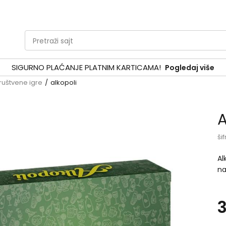
Pretraži sajt
SIGURNO PLAĆANJE PLATNIM KARTICAMA!
Pogledaj više
ruštvene igre
alkopoli
A
šif
Al
na
ra
št
sm
sa
na