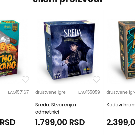
LAG157167
društvene igre
LAG155859
društvene igr
Sreda: Stvorenja i
Kodovi hra
odmetnici
RSD
1.799,00
RSD
2.399,