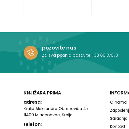
pozovite nas
Za sva pitanja pozovite
+38166137670
KNJIŽARA PRIMA
INFORM
adresa:
O nama
Kralja Aleksandra Obrenovića 47
Zaposlen
11400 Mladenovac, Srbija
Saradnja
telefon:
Kontakt