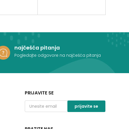
najčešća pitanja
Pogledajte odgovore na najčešća pitanja
PRIJAVITE SE
prijavite se
PRATITE NAS