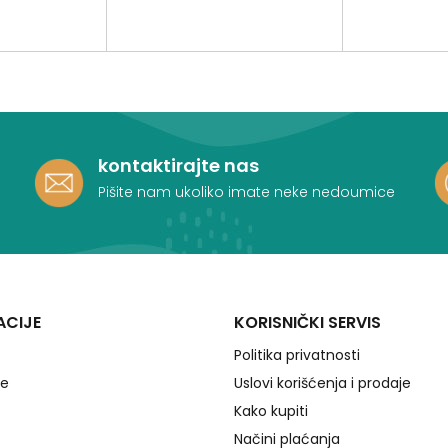
kontaktirajte nas
Pišite nam ukoliko imate neke nedoumice
ACIJE
KORISNIČKI SERVIS
Politika privatnosti
je
Uslovi korišćenja i prodaje
Kako kupiti
Načini plaćanja