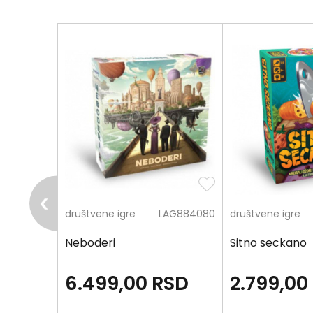
Poruka
pošalji
MAG102983
društvene igre
LAG884080
društvene igre
kolovo
Neboderi
Sitno seckano
SD
6.499,00
RSD
2.799,00