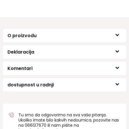
O proizvodu
Deklaracija
Komentari
dostupnost u radnji
Tu smo da odgovorimo na sva vaša pitanja.
Ukoliko imate bilo kakvih nedoumica, pozovite nas
na 06
6137670
ili nam pišite na