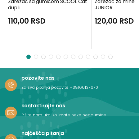
Zarezač sa gumicom SCOOL Cat
Zarezač za mine z
dupli
JUNIOR
110,00
RSD
120,00
RSD
1
2
3
4
5
6
7
8
9
10
11
12
pozovite nas
Za sva pitanja pozovite
+38166137670
kontaktirajte nas
Pišite nam ukoliko imate neke nedoumice
najčešća pitanja