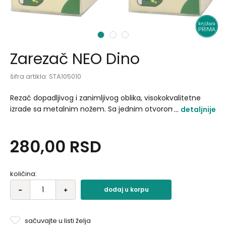
1
2
3
Zarezač NEO Dino
šifra artikla:
STA105010
Rezač dopadljivog i zanimljivog oblika, visokokvalitetne
izrade sa metalnim nožem. Sa jednim otvorom za rezanje
detaljnije
olovaka. Materijal: plastika Motiv / dezen: dinosaurus.
280,00
RSD
količina:
dodaj u korpu
sačuvajte u listi želja