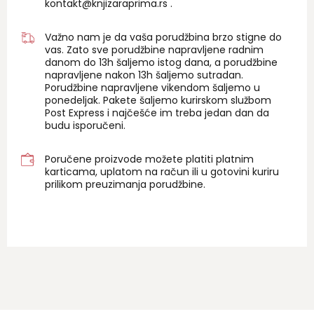
kontakt@knjizaraprima.rs
.
Važno nam je da vaša porudžbina brzo stigne do
vas. Zato sve porudžbine napravljene radnim
danom do 13h šaljemo istog dana, a porudžbine
napravljene nakon 13h šaljemo sutradan.
Porudžbine napravljene vikendom šaljemo u
ponedeljak. Pakete šaljemo kurirskom službom
Post Express i najčešće im treba jedan dan da
budu isporučeni.
Poručene proizvode možete platiti platnim
karticama, uplatom na račun ili u gotovini kuriru
prilikom preuzimanja porudžbine.