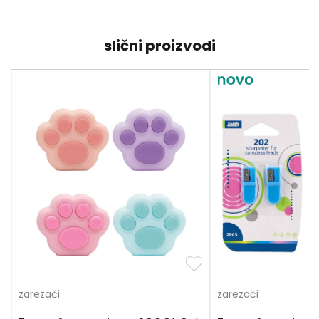
slični proizvodi
zarezači
zarezači