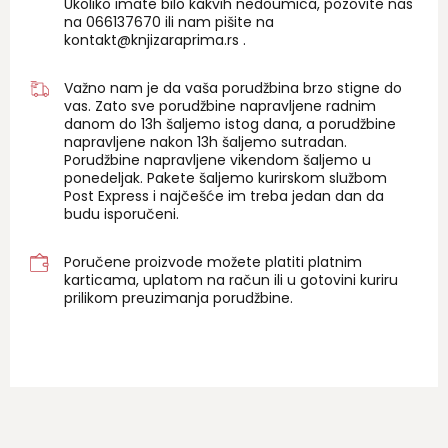
Ukoliko imate bilo kakvih nedoumica, pozovite nas
na 06
6137670
ili nam pišite na
kontakt@knjizaraprima.rs
.
Važno nam je da vaša porudžbina brzo stigne do
vas. Zato sve porudžbine napravljene radnim
danom do 13h šaljemo istog dana, a porudžbine
napravljene nakon 13h šaljemo sutradan.
Porudžbine napravljene vikendom šaljemo u
ponedeljak. Pakete šaljemo kurirskom službom
Post Express i najčešće im treba jedan dan da
budu isporučeni.
Poručene proizvode možete platiti platnim
karticama, uplatom na račun ili u gotovini kuriru
prilikom preuzimanja porudžbine.