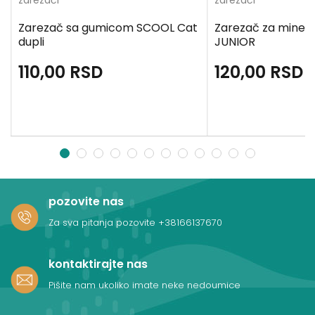
zarezači
zarezači
Zarezač sa gumicom SCOOL Cat
Zarezač za mine z
dupli
JUNIOR
110,00
RSD
120,00
RSD
1
2
3
4
5
6
7
8
9
10
11
12
pozovite nas
Za sva pitanja pozovite
+38166137670
kontaktirajte nas
Pišite nam ukoliko imate neke nedoumice