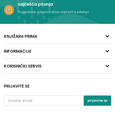
najčešća pitanja
Pogledajte odgovore na najčešća pitanja
KNJIŽARA PRIMA
adresa:
INFORMACIJE
Kralja Aleksandra Obrenovića 47
11400 Mladenovac, Srbija
O nama
KORISNIČKI SERVIS
telefon:
Zaposlenje
+381 66 137670
Saradnja
Politika privatnosti
email:
Kontakt
Uslovi korišćenja i prodaje
PRIJAVITE SE
kontakt@knjizaraprima.rs
Blog
Kako kupiti
radno vreme:
Radnje
Načini plaćanja
prijavite se
Ponedeljak - Subota
Brendovi
Plaćanje karticama
od 8:00 do 20:00
Isporuka