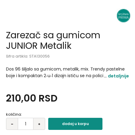
Zarezač sa gumicom
JUNIOR Metalik
šifra artikla:
STA130056
Dos 96 šiljalo sa gumicom, metalik, mix. Trendy pastelne
boje i kompaktan 2‑u‑1 dizajn ističu se na polici i štede
detaljnije
prostor. Metalik kućište i zaobljene linije naglašavaju
kvalitet izrade, gumica na vrhu za brzo ispravljanje.
210,00
RSD
Pogodno za školu i kancelariju..
količina:
dodaj u korpu