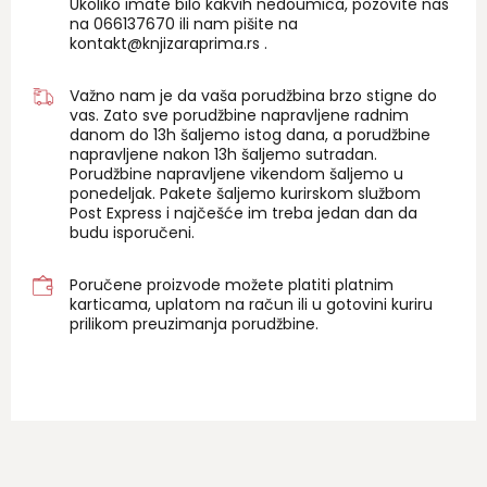
Ukoliko imate bilo kakvih nedoumica, pozovite nas
na 06
6137670
ili nam pišite na
kontakt@knjizaraprima.rs
.
Važno nam je da vaša porudžbina brzo stigne do
vas. Zato sve porudžbine napravljene radnim
danom do 13h šaljemo istog dana, a porudžbine
napravljene nakon 13h šaljemo sutradan.
Porudžbine napravljene vikendom šaljemo u
ponedeljak. Pakete šaljemo kurirskom službom
Post Express i najčešće im treba jedan dan da
budu isporučeni.
Poručene proizvode možete platiti platnim
karticama, uplatom na račun ili u gotovini kuriru
prilikom preuzimanja porudžbine.