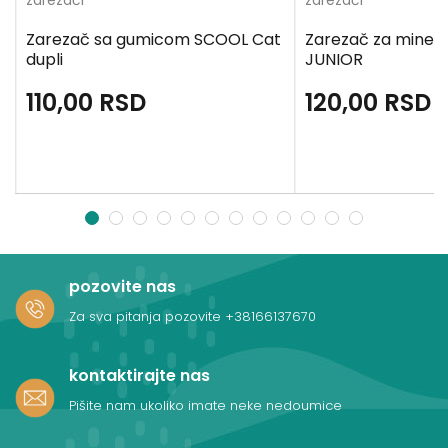
zarezači
zarezači
Zarezač sa gumicom SCOOL Cat
Zarezač za mine z
dupli
JUNIOR
110,00
RSD
120,00
RSD
1
2
3
4
5
6
7
8
9
10
11
12
pozovite nas
Za sva pitanja pozovite
+38166137670
kontaktirajte nas
Pišite nam ukoliko imate neke nedoumice