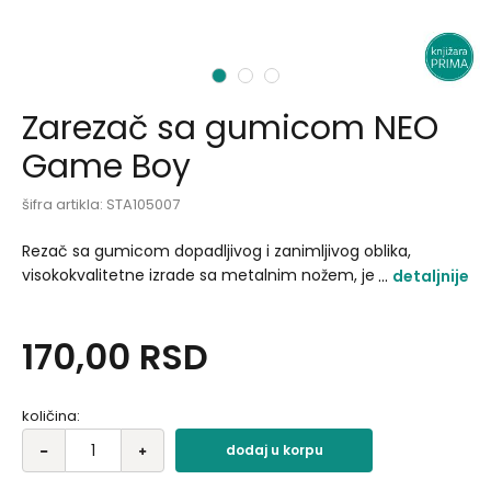
1
2
3
Zarezač sa gumicom NEO
Game Boy
šifra artikla:
STA105007
Rezač sa gumicom dopadljivog i zanimljivog oblika,
visokokvalitetne izrade sa metalnim nožem, jednom
detaljnije
rupom i kanisterom za otpad Motiv / dezen: Game boy.
170,00
RSD
količina:
dodaj u korpu