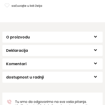
sačuvajte u listi želja
O proizvodu
Deklaracija
Komentari
dostupnost u radnji
Tu smo da odgovorimo na sva vaša pitanja.