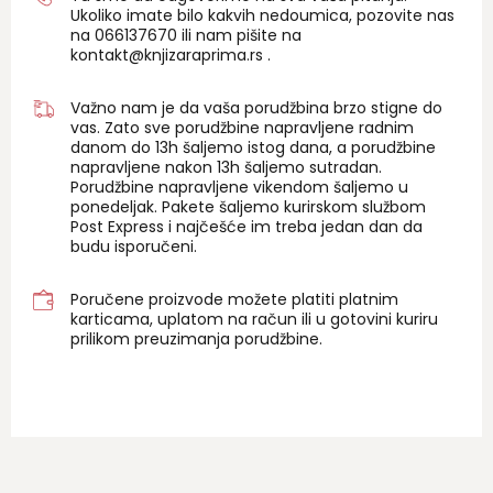
Ukoliko imate bilo kakvih nedoumica, pozovite nas
na 06
6137670
ili nam pišite na
kontakt@knjizaraprima.rs
.
Važno nam je da vaša porudžbina brzo stigne do
vas. Zato sve porudžbine napravljene radnim
danom do 13h šaljemo istog dana, a porudžbine
napravljene nakon 13h šaljemo sutradan.
Porudžbine napravljene vikendom šaljemo u
ponedeljak. Pakete šaljemo kurirskom službom
Post Express i najčešće im treba jedan dan da
budu isporučeni.
Poručene proizvode možete platiti platnim
karticama, uplatom na račun ili u gotovini kuriru
prilikom preuzimanja porudžbine.