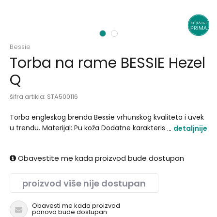
1
2
Bessie
Torba na rame BESSIE Hezel
Q
šifra artikla:
STA500116
Torba engleskog brenda Bessie vrhunskog kvaliteta i uvek
u trendu. Materijal: Pu koža Dodatne karakteristike: Zipper i
detaljnije
podesivi grif Dimenzije: 22 x 18 x 75 cm.
Obavestite me kada proizvod bude dostupan
proizvod više nije dostupan
Obavesti me kada proizvod
ponovo bude dostupan