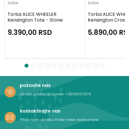
torbe
torbe
Torba ALICE WHEELER
Torba ALICE WHE
Kensington Tote - Stone
Kensington Cross
9.390,00
RSD
5.890,00
RS
1
2
3
4
5
6
7
8
9
10
11
12
pozovite nas
Za sva pitanja pozovite
+38166137670
kontaktirajte nas
Pišite nam ukoliko imate neke nedoumice