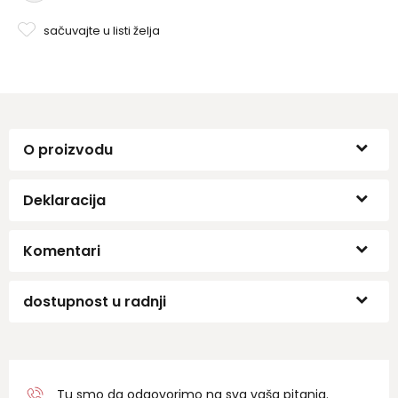
sačuvajte u listi želja
O proizvodu
Deklaracija
Komentari
dostupnost u radnji
Tu smo da odgovorimo na sva vaša pitanja.