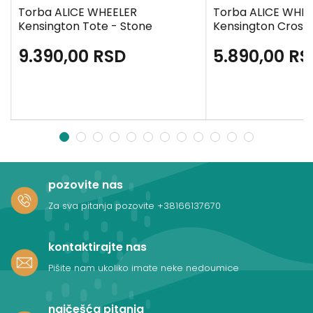
Torba ALICE WHEELER
Torba ALICE WHE
Kensington Tote - Stone
Kensington Cross
9.390,00
RSD
5.890,00
RS
1
2
3
4
5
6
7
8
9
10
11
12
pozovite nas
Za sva pitanja pozovite
+38166137670
kontaktirajte nas
Pišite nam ukoliko imate neke nedoumice
najčešća pitanja