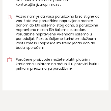
na 06
6137670
ili nam pišite na
kontakt@knjizaraprima.rs
.
Važno nam je da vaša porudžbina brzo stigne do
vas. Zato sve porudžbine napravljene radnim
danom do 13h šaljemo istog dana, a porudžbine
napravljene nakon 13h šaljemo sutradan.
Porudžbine napravljene vikendom šaljemo u
ponedeljak. Pakete šaljemo kurirskom službom
Post Express i najčešće im treba jedan dan da
budu isporučeni.
Poručene proizvode možete platiti platnim
karticama, uplatom na račun ili u gotovini kuriru
prilikom preuzimanja porudžbine.