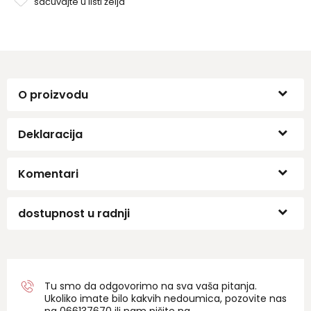
i stabilnost tokom nošenja..
sačuvajte u listi želja
O proizvodu
Deklaracija
Komentari
dostupnost u radnji
Tu smo da odgovorimo na sva vaša pitanja.
Ukoliko imate bilo kakvih nedoumica, pozovite nas