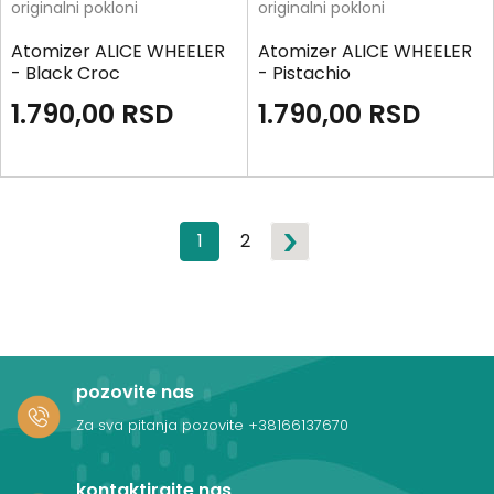
originalni pokloni
originalni pokloni
Atomizer ALICE WHEELER
Atomizer ALICE WHEELER
- Black Croc
- Pistachio
1.790,00
RSD
1.790,00
RSD
1
2
pozovite nas
Za sva pitanja pozovite
+38166137670
kontaktirajte nas