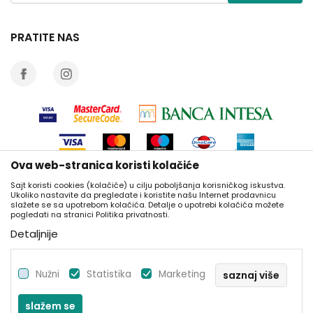
Brendovi
Plaćanje karticama
od 8:00 do 20:00
Isporuka
PRATITE NAS
Zamena artikla za drugi
Reklamacije
Povraćaj sredstava
Pravo na odustajanje
Najčešća pitanja
Ova web-stranica koristi kolačiće
Sajt koristi cookies (kolačiće) u cilju poboljšanja korisničkog iskustva.
Nastojimo da budemo što precizniji u opisu proizvoda, prikazu slika i
Ukoliko nastavite da pregledate i koristite našu Internet prodavnicu
slažete se sa upotrebom kolačića. Detalje o upotrebi kolačića možete
samih cena, ali ne možemo garantovati da su sve informacije
pogledati na stranici Politika privatnosti.
kompletne i bez grešaka. Svi artikli prikazani na sajtu su deo naše
Detaljnije
ponude i ne podrazumeva se da su dostupni u svakom trenutku.
Raspoloživost robe možete proveriti pozivom na naš kontakt telefon
066 137670.
Nužni
Statistika
Marketing
saznaj više
©2026
https://www.knjizaraprima.rs/
, Izrada
NB SOFT
. Sva prava
slažem se
zadržana.