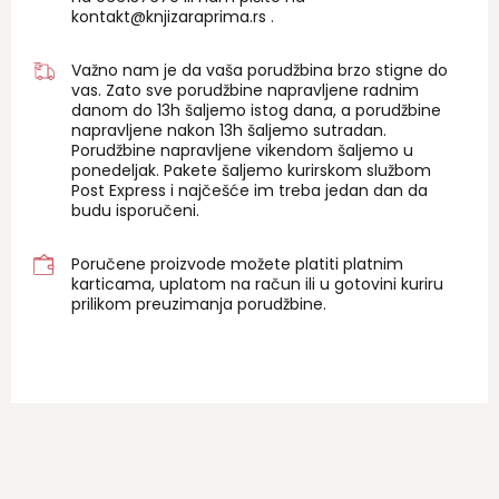
kontakt@knjizaraprima.rs
.
Važno nam je da vaša porudžbina brzo stigne do
vas. Zato sve porudžbine napravljene radnim
danom do 13h šaljemo istog dana, a porudžbine
napravljene nakon 13h šaljemo sutradan.
Porudžbine napravljene vikendom šaljemo u
ponedeljak. Pakete šaljemo kurirskom službom
Post Express i najčešće im treba jedan dan da
budu isporučeni.
Poručene proizvode možete platiti platnim
karticama, uplatom na račun ili u gotovini kuriru
prilikom preuzimanja porudžbine.