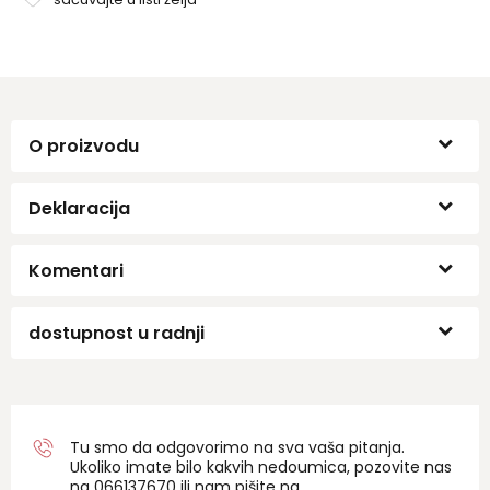
idealnim izborom za posao, kupovinu ili putovanja..
O proizvodu
Deklaracija
Komentari
dostupnost u radnji
Tu smo da odgovorimo na sva vaša pitanja.
Ukoliko imate bilo kakvih nedoumica, pozovite nas
na 06
6137670
ili nam pišite na