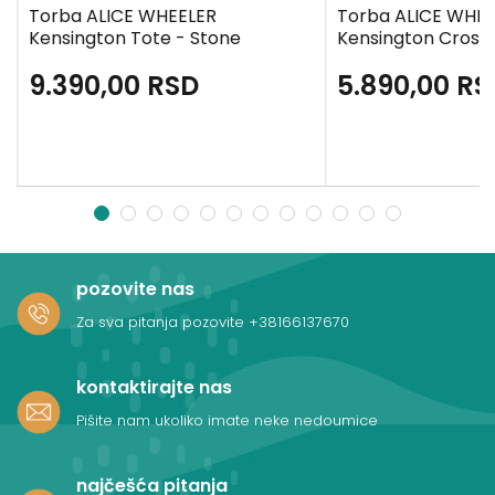
Torba ALICE WHEELER
Torba ALICE WHE
Kensington Tote - Stone
Kensington Cross
9.390,00
RSD
5.890,00
RS
1
2
3
4
5
6
7
8
9
10
11
12
pozovite nas
Za sva pitanja pozovite
+38166137670
kontaktirajte nas
Pišite nam ukoliko imate neke nedoumice
najčešća pitanja