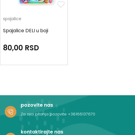
spajalice
Spajalice DELI u boji
80,00
RSD
pozovite nas
Za sva pitanja pozovite
+38166137670
kontaktirajte nas