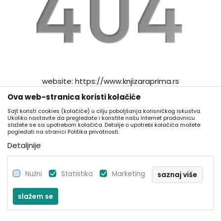
website:
https://www.knjizaraprima.rs
Ova web-stranica koristi kolačiće
go to home
Sajt koristi cookies (kolačiće) u cilju poboljšanja korisničkog iskustva.
Ukoliko nastavite da pregledate i koristite našu Internet prodavnicu
slažete se sa upotrebom kolačića. Detalje o upotrebi kolačića možete
pogledati na stranici Politika privatnosti.
Detaljnije
Nužni
Statistika
Marketing
saznaj više
slažem se