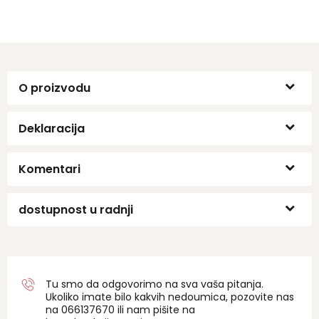
O proizvodu
Deklaracija
Komentari
dostupnost u radnji
Tu smo da odgovorimo na sva vaša pitanja.
Ukoliko imate bilo kakvih nedoumica, pozovite nas
na 06
6137670
ili nam pišite na