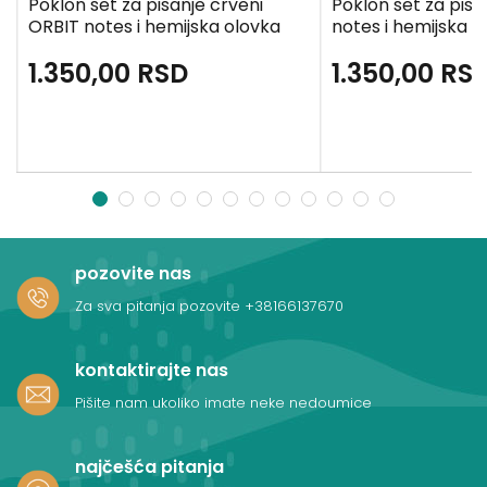
Poklon set za pisanje crveni
Poklon set za pisa
ORBIT notes i hemijska olovka
notes i hemijska o
1.350,00
RSD
1.350,00
RS
1
2
3
4
5
6
7
8
9
10
11
12
pozovite nas
Za sva pitanja pozovite
+38166137670
kontaktirajte nas
Pišite nam ukoliko imate neke nedoumice
najčešća pitanja