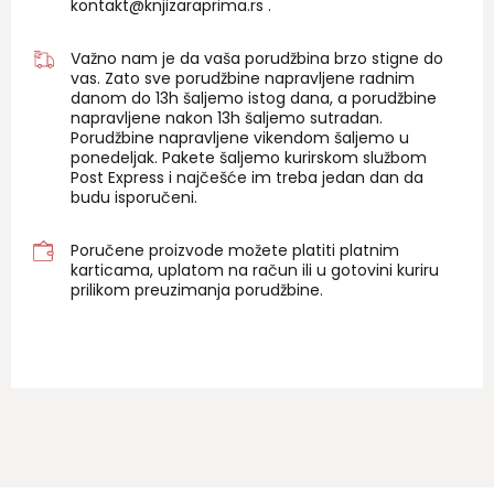
kontakt@knjizaraprima.rs
.
Važno nam je da vaša porudžbina brzo stigne do
vas. Zato sve porudžbine napravljene radnim
danom do 13h šaljemo istog dana, a porudžbine
napravljene nakon 13h šaljemo sutradan.
Porudžbine napravljene vikendom šaljemo u
ponedeljak. Pakete šaljemo kurirskom službom
Post Express i najčešće im treba jedan dan da
budu isporučeni.
Poručene proizvode možete platiti platnim
karticama, uplatom na račun ili u gotovini kuriru
prilikom preuzimanja porudžbine.