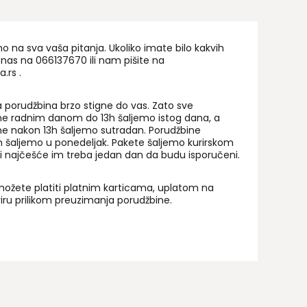
na sva vaša pitanja. Ukoliko imate bilo kakvih
 nas na 06
6137670
ili nam pišite na
a.rs
.
 porudžbina brzo stigne do vas. Zato sve
ne radnim danom do 13h šaljemo istog dana, a
ne nakon 13h šaljemo sutradan. Porudžbine
 šaljemo u ponedeljak. Pakete šaljemo kurirskom
i najčešće im treba jedan dan da budu isporučeni.
ožete platiti platnim karticama, uplatom na
uriru prilikom preuzimanja porudžbine.