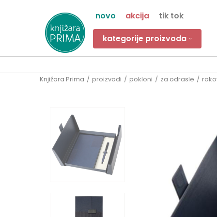
novo
akcija
tik tok
kategorije proizvoda
Knjižara Prima
proizvodi
pokloni
za odrasle
roko