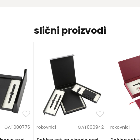
slični proizvodi
GAT000775
rokovnici
GAT000942
rokovnici