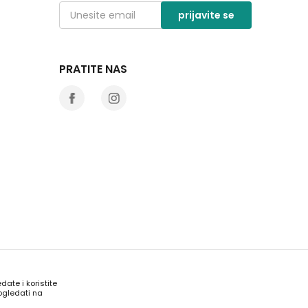
prijavite se
PRATITE NAS
date i koristite
ogledati na