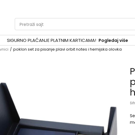
Pretraži sajt
SIGURNO PLAĆANJE PLATNIM KARTICAMA!
Pogledaj više
vnici
poklon set za pisanje plavi orbit notes i hemijska olovka
P
p
h
šif
Se
me
pr