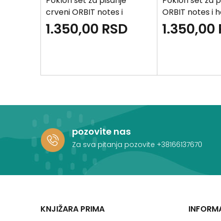
a olovka
Poklon set za pisanje
Poklon set za p
crveni ORBIT notes i
ORBIT notes i 
hemijska olovka
olovka
D
1.350,00
RSD
1.350,00
pozovite nas
Za sva pitanja pozovite
+38166137670
KNJIŽARA PRIMA
INFORM