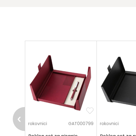
pošalji
STA412218
rokovnici
GAT000799
rokovnici