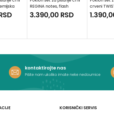
isanje crni
Poklon set za pisanje crni
Poklon set z
hemijska
REGINA notes, flash
crveni TWIS
memorija, futrola za
hemijska olo
RSD
3.390,00
RSD
1.390,0
kartice, hem...
kontaktirajte nas
Pišite nam ukoliko imate neke nedoumice
ACIJE
KORISNIČKI SERVIS