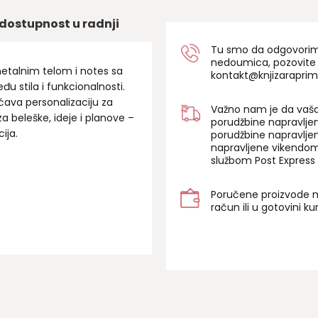
dostupnost u radnji
Tu smo da odgovorimo 
nedoumica, pozovite
etalnim telom i notes sa
kontakt@knjizaraprim
 stila i funkcionalnosti.
ava personalizaciju za
Važno nam je da vaša
a beleške, ideje i planove –
porudžbine napravlje
cija.
porudžbine napravlje
napravljene vikendom
službom Post Express 
Poručene proizvode m
račun ili u gotovini k