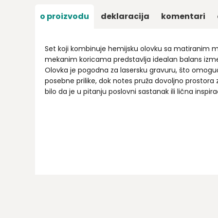
o proizvodu
deklaracija
komentari
Set koji kombinuje hemijsku olovku sa matiranim m
mekanim koricama predstavlja idealan balans između
Olovka je pogodna za lasersku gravuru, što omoguć
posebne prilike, dok notes pruža dovoljno prostora z
bilo da je u pitanju poslovni sastanak ili lična inspira
Ime/Nadimak
Email
Poruka