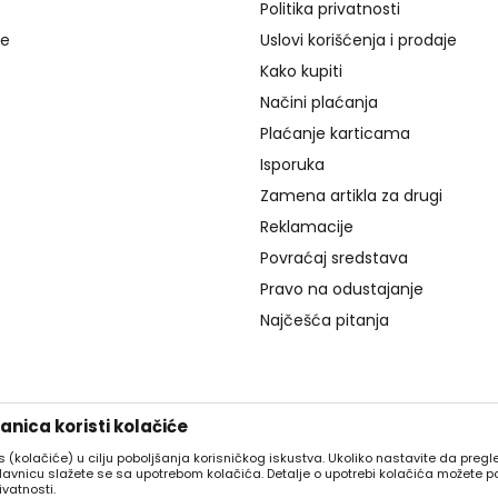
Politika privatnosti
je
Uslovi korišćenja i prodaje
Kako kupiti
Načini plaćanja
Plaćanje karticama
Isporuka
Zamena artikla za drugi
Reklamacije
Povraćaj sredstava
Pravo na odustajanje
Najčešća pitanja
nica koristi kolačiće
es (kolačiće) u cilju poboljšanja korisničkog iskustva. Ukoliko nastavite da pregle
davnicu slažete se sa upotrebom kolačića. Detalje o upotrebi kolačića možete p
ivatnosti.