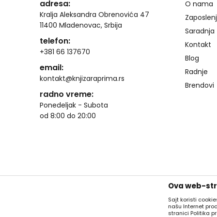
adresa:
O nama
Kralja Aleksandra Obrenovića 47
Zaposlen
11400 Mladenovac, Srbija
Saradnja
telefon:
Kontakt
+381 66 137670
Blog
email:
Radnje
kontakt@knjizaraprima.rs
Brendovi
radno vreme:
Ponedeljak - Subota
od 8:00 do 20:00
Ova web-stra
Sajt koristi cooki
našu Internet pro
stranici Politika pr