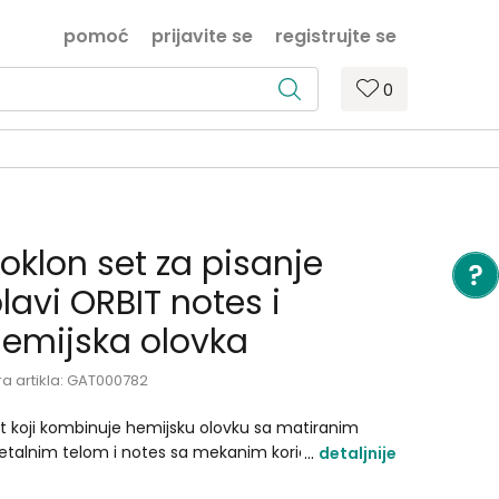
pomoć
prijavite se
registrujte se
0
oklon set za pisanje
lavi ORBIT notes i
emijska olovka
ra artikla:
GAT000782
t koji kombinuje hemijsku olovku sa matiranim
talnim telom i notes sa mekanim koricama
detaljnije
edstavlja idealan balans između stila i