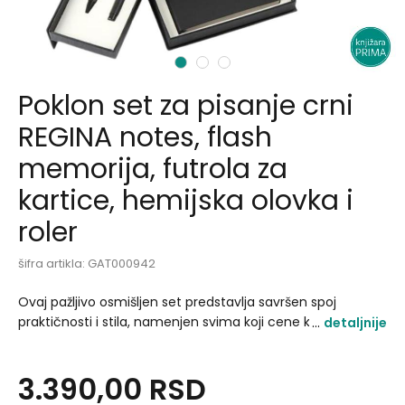
1
2
3
Poklon set za pisanje crni
REGINA notes, flash
memorija, futrola za
kartice, hemijska olovka i
roler
šifra artikla:
GAT000942
Ovaj pažljivo osmišljen set predstavlja savršen spoj
praktičnosti i stila, namenjen svima koji cene kvalitetan
detaljnije
pribor za pisanje i urednost u svakodnevnom radu. Set
sadrži:.
3.390,00
RSD