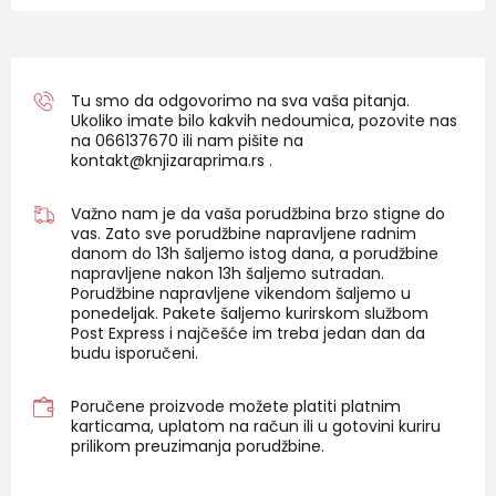
Tu smo da odgovorimo na sva vaša pitanja.
Ukoliko imate bilo kakvih nedoumica, pozovite nas
na 06
6137670
ili nam pišite na
kontakt@knjizaraprima.rs
.
Važno nam je da vaša porudžbina brzo stigne do
vas. Zato sve porudžbine napravljene radnim
danom do 13h šaljemo istog dana, a porudžbine
napravljene nakon 13h šaljemo sutradan.
Porudžbine napravljene vikendom šaljemo u
ponedeljak. Pakete šaljemo kurirskom službom
Post Express i najčešće im treba jedan dan da
budu isporučeni.
Poručene proizvode možete platiti platnim
karticama, uplatom na račun ili u gotovini kuriru
prilikom preuzimanja porudžbine.