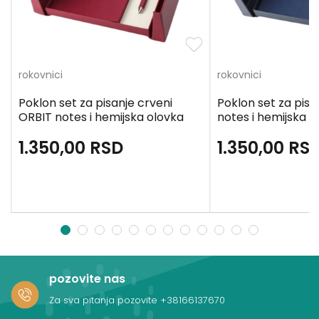
rokovnici
rokovnici
Poklon set za pisanje crveni
Poklon set za pisa
ORBIT notes i hemijska olovka
notes i hemijska o
1.350,00
RSD
1.350,00
RS
1
2
3
4
5
6
7
8
9
10
11
12
pozovite nas
Za sva pitanja pozovite
+38166137670