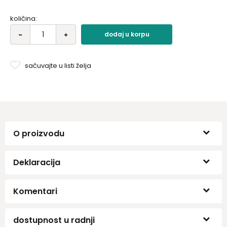
količina:
dodaj u korpu
sačuvajte u listi želja
O proizvodu
Deklaracija
Komentari
dostupnost u radnji