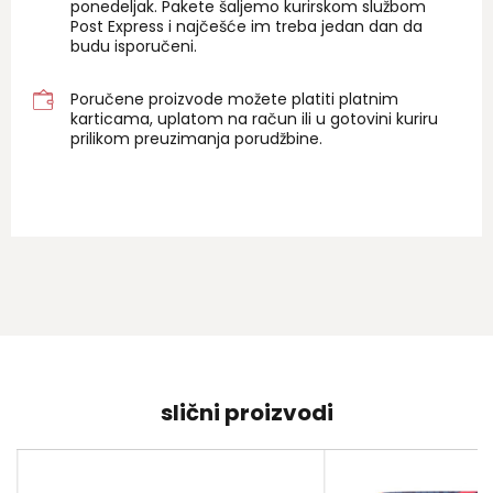
ponedeljak. Pakete šaljemo kurirskom službom
Post Express i najčešće im treba jedan dan da
budu isporučeni.
Poručene proizvode možete platiti platnim
karticama, uplatom na račun ili u gotovini kuriru
prilikom preuzimanja porudžbine.
slični proizvodi