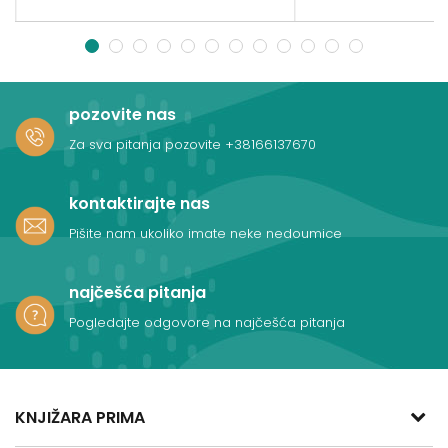
1
2
3
4
5
6
7
8
9
10
11
12
pozovite nas
Za sva pitanja pozovite
+38166137670
kontaktirajte nas
Pišite nam ukoliko imate neke nedoumice
najčešća pitanja
Pogledajte odgovore na najčešća pitanja
KNJIŽARA PRIMA