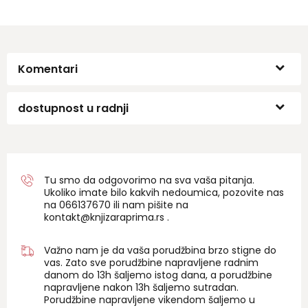
Komentari
dostupnost u radnji
Tu smo da odgovorimo na sva vaša pitanja.
Ukoliko imate bilo kakvih nedoumica, pozovite nas
na 06
6137670
ili nam pišite na
kontakt@knjizaraprima.rs
.
Važno nam je da vaša porudžbina brzo stigne do
vas. Zato sve porudžbine napravljene radnim
danom do 13h šaljemo istog dana, a porudžbine
napravljene nakon 13h šaljemo sutradan.
Porudžbine napravljene vikendom šaljemo u