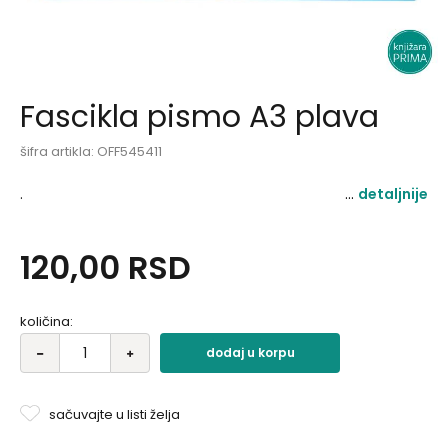
Fascikla pismo A3 plava
šifra artikla:
OFF545411
.
detaljnije
120,00
RSD
količina:
dodaj u korpu
sačuvajte u listi želja