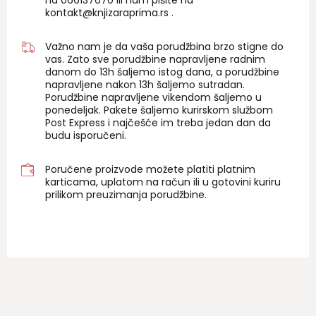
na 06
6137670
ili nam pišite na
kontakt@knjizaraprima.rs
.
Važno nam je da vaša porudžbina brzo stigne do
vas. Zato sve porudžbine napravljene radnim
danom do 13h šaljemo istog dana, a porudžbine
napravljene nakon 13h šaljemo sutradan.
Porudžbine napravljene vikendom šaljemo u
ponedeljak. Pakete šaljemo kurirskom službom
Post Express i najčešće im treba jedan dan da
budu isporučeni.
Poručene proizvode možete platiti platnim
karticama, uplatom na račun ili u gotovini kuriru
prilikom preuzimanja porudžbine.