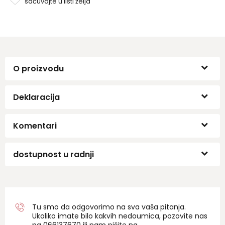
sačuvajte u listi želja
O proizvodu
Deklaracija
Komentari
dostupnost u radnji
Tu smo da odgovorimo na sva vaša pitanja.
Ukoliko imate bilo kakvih nedoumica, pozovite nas