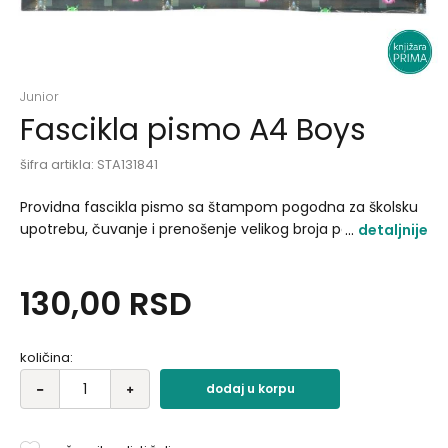
Junior
Fascikla pismo A4 Boys
šifra artikla:
STA131841
Providna fascikla pismo sa štampom pogodna za školsku
upotrebu, čuvanje i prenošenje velikog broja papira.
detaljnije
Format: A4 Materijal: polipropilen(pp).
130,00
RSD
količina:
dodaj u korpu