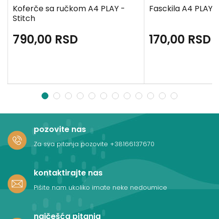
Koferče sa ručkom A4 PLAY -
Fasckila A4 PLAY 
Stitch
790,00
RSD
170,00
RSD
1
2
3
4
5
6
7
8
9
10
11
12
pozovite nas
Za sva pitanja pozovite
+38166137670
kontaktirajte nas
Pišite nam ukoliko imate neke nedoumice
najčešća pitanja