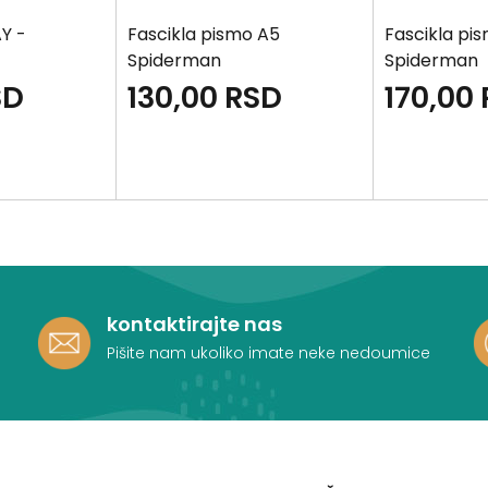
AY -
Fascikla pismo A5
Fascikla pi
Spiderman
Spiderman
SD
130,00
RSD
170,00
kontaktirajte nas
Pišite nam ukoliko imate neke nedoumice