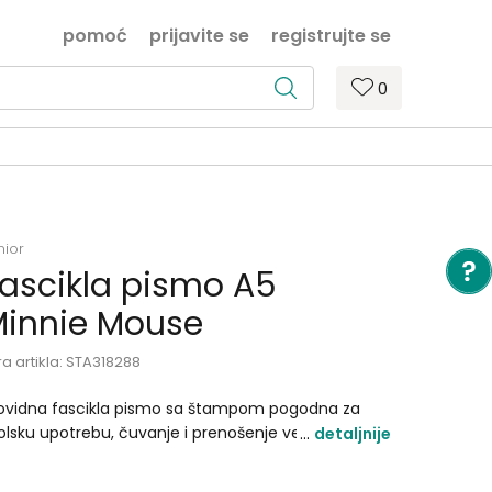
pomoć
prijavite se
registrujte se
0
nior
ascikla pismo A5
innie Mouse
ra artikla:
STA318288
ovidna fascikla pismo sa štampom pogodna za
olsku upotrebu, čuvanje i prenošenje velikog broja
detaljnije
pira. Format: A5 Materijal: polipropilen(pp) Motiv /
zen: Minnie Mouse.