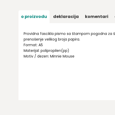
o proizvodu
deklaracija
komentari
Providna fascikla pismo sa štampom pogodna za šk
prenošenje velikog broja papira.
Format: A5
Materijal: polipropilen(pp)
Motiv / dezen: Minnie Mouse
Ime/Nadimak
Email
Poruka