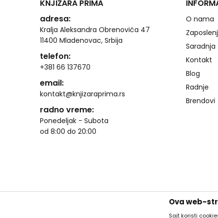
KNJIŽARA PRIMA
INFORM
adresa:
O nama
Kralja Aleksandra Obrenovića 47
Zaposlen
11400 Mladenovac, Srbija
Saradnja
telefon:
Kontakt
+381 66 137670
Blog
email:
Radnje
kontakt@knjizaraprima.rs
Brendovi
radno vreme:
Ponedeljak - Subota
od 8:00 do 20:00
Ova web-stra
Sajt koristi cooki