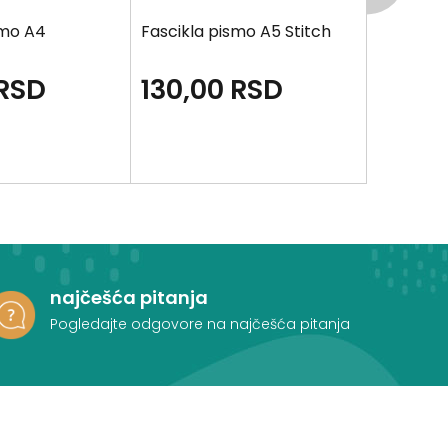
smo A4
Fascikla pismo A5 Stitch
Fascikla
Mouse
RSD
130,00
RSD
170,0
najčešća pitanja
Pogledajte odgovore na najčešća pitanja