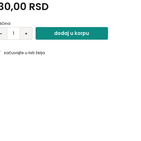
30,00
RSD
ličina:
dodaj u korpu
sačuvajte u listi želja