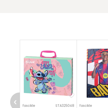
pošalji
OFF545411
fascikle
STA325048
fascikle