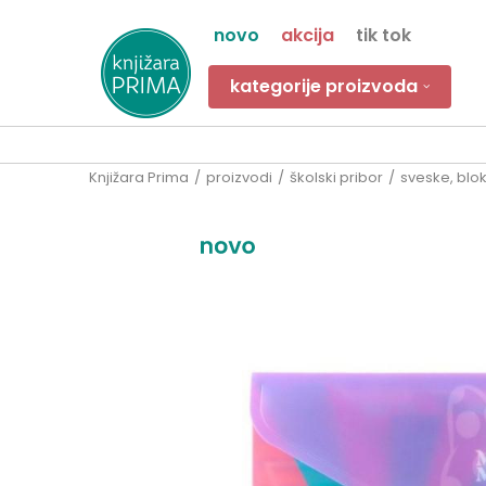
novo
akcija
tik tok
kategorije proizvoda
Knjižara Prima
proizvodi
školski pribor
sveske, bloko