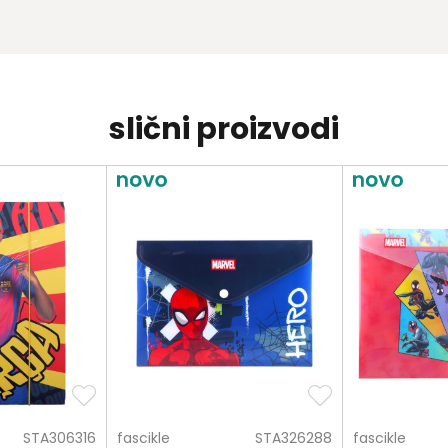
slični proizvodi
STA306316
fascikle
STA326288
fascikle