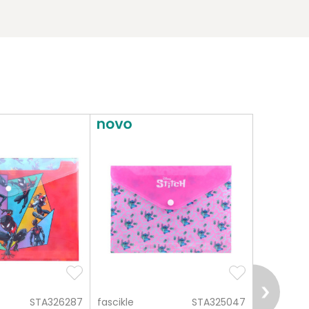
STA326287
fascikle
STA325047
fascikle