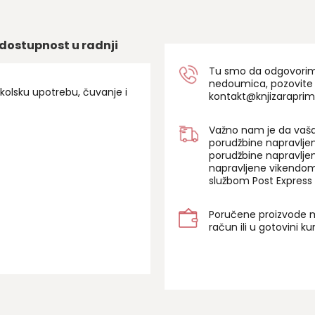
dostupnost u radnji
Tu smo da odgovorimo 
nedoumica, pozovite
olsku upotrebu, čuvanje i
kontakt@knjizaraprim
Važno nam je da vaša
porudžbine napravlje
porudžbine napravlje
napravljene vikendom
službom Post Express 
Poručene proizvode m
račun ili u gotovini k