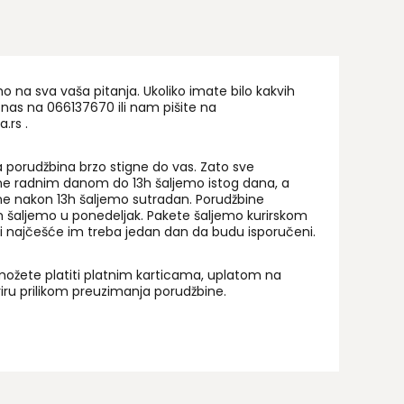
na sva vaša pitanja. Ukoliko imate bilo kakvih
 nas na 06
6137670
ili nam pišite na
a.rs
.
 porudžbina brzo stigne do vas. Zato sve
ne radnim danom do 13h šaljemo istog dana, a
ne nakon 13h šaljemo sutradan. Porudžbine
 šaljemo u ponedeljak. Pakete šaljemo kurirskom
i najčešće im treba jedan dan da budu isporučeni.
ožete platiti platnim karticama, uplatom na
uriru prilikom preuzimanja porudžbine.