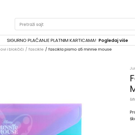
Pretraži sajt
SIGURNO PLAĆANJE PLATNIM KARTICAMA!
Pogledaj više
vi i blokčići
fascikle
fascikla pismo a5 minnie mouse
Ju
F
M
šif
Pr
šk
pa
de