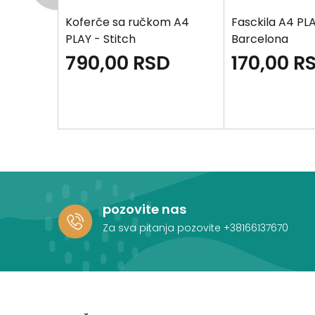
 plava
Koferče sa ručkom A4
Fasckila A4 PL
PLAY - Stitch
Barcelona
790,00
RSD
170,00
R
pozovite nas
Za sva pitanja pozovite
+38166137670