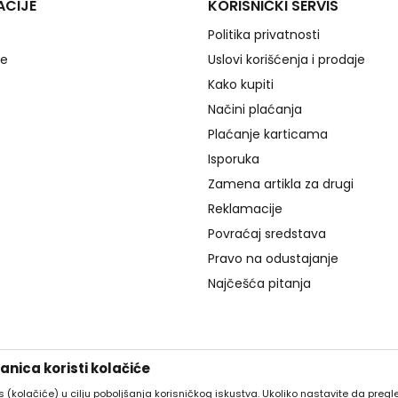
ACIJE
KORISNIČKI SERVIS
Politika privatnosti
je
Uslovi korišćenja i prodaje
Kako kupiti
Načini plaćanja
Plaćanje karticama
Isporuka
Zamena artikla za drugi
Reklamacije
Povraćaj sredstava
Pravo na odustajanje
Najčešća pitanja
nica koristi kolačiće
es (kolačiće) u cilju poboljšanja korisničkog iskustva. Ukoliko nastavite da pregle