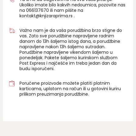
Ukoliko imate bilo kakvih nedoumica, pozovite nas
na 06
6137670
ili nam pišite na
kontakt@knjizaraprima.rs
.
Važno nam je da vaša porudžbina brzo stigne do
vas. Zato sve porudžbine napravljene radnim
danom do 13h šaljemo istog dana, a porudžbine
napravljene nakon 13h šaljemo sutradan.
Porudžbine napravljene vikendom šaljemo u
ponedeljak. Pakete šaljemo kurirskom službom
Post Express i najčešće im treba jedan dan da
budu isporučeni.
Poručene proizvode možete platiti platnim
karticama, uplatom na račun ili u gotovini kuriru
prilikom preuzimanja porudžbine.