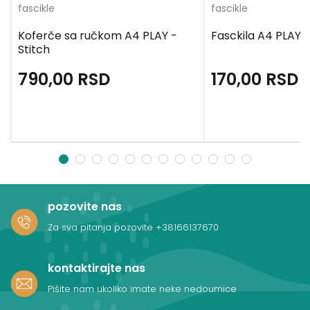
fascikle
fascikle
Koferče sa ručkom A4 PLAY -
Fasckila A4 PLAY 
Stitch
790,00
RSD
170,00
RSD
1
2
3
4
5
6
7
8
9
10
11
12
pozovite nas
Za sva pitanja pozovite
+38166137670
kontaktirajte nas
Pišite nam ukoliko imate neke nedoumice