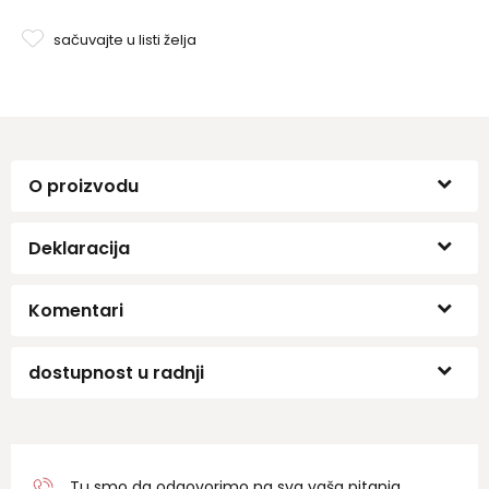
sačuvajte u listi želja
O proizvodu
Deklaracija
Komentari
dostupnost u radnji
Tu smo da odgovorimo na sva vaša pitanja.