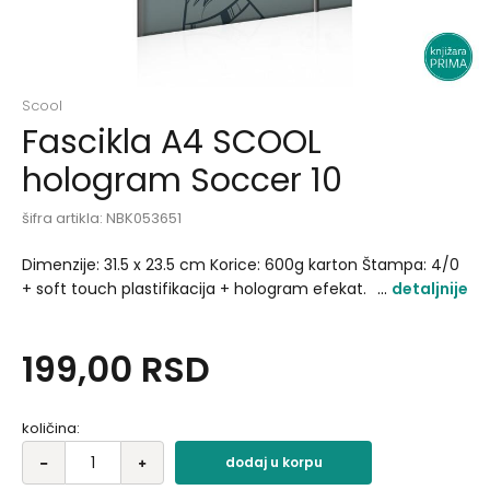
Scool
Fascikla A4 SCOOL
hologram Soccer 10
šifra artikla:
NBK053651
Dimenzije: 31.5 x 23.5 cm Korice: 600g karton Štampa: 4/0
+ soft touch plastifikacija + hologram efekat.
detaljnije
199,00
RSD
količina:
dodaj u korpu