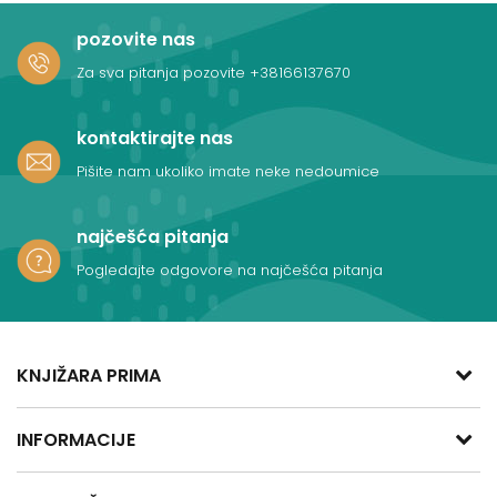
pozovite nas
Za sva pitanja pozovite
+38166137670
kontaktirajte nas
Pišite nam ukoliko imate neke nedoumice
najčešća pitanja
Pogledajte odgovore na najčešća pitanja
KNJIŽARA PRIMA
adresa:
INFORMACIJE
Kralja Aleksandra Obrenovića 47
11400 Mladenovac, Srbija
O nama