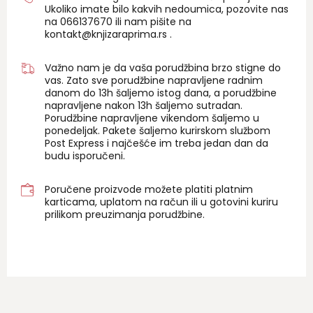
Ukoliko imate bilo kakvih nedoumica, pozovite nas
na 06
6137670
ili nam pišite na
kontakt@knjizaraprima.rs
.
Važno nam je da vaša porudžbina brzo stigne do
vas. Zato sve porudžbine napravljene radnim
danom do 13h šaljemo istog dana, a porudžbine
napravljene nakon 13h šaljemo sutradan.
Porudžbine napravljene vikendom šaljemo u
ponedeljak. Pakete šaljemo kurirskom službom
Post Express i najčešće im treba jedan dan da
budu isporučeni.
Poručene proizvode možete platiti platnim
karticama, uplatom na račun ili u gotovini kuriru
prilikom preuzimanja porudžbine.