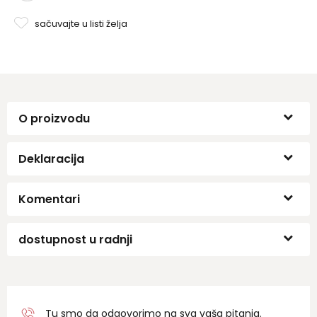
sačuvajte u listi želja
O proizvodu
Deklaracija
Komentari
dostupnost u radnji
Tu smo da odgovorimo na sva vaša pitanja.