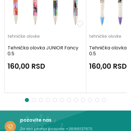
tehničke olovke
tehničke olovke
x
Tehnička olovka JUNIOR Fancy
Tehnička olovka 
0.5
0.5
160,00
RSD
160,00
RSD
1
2
3
4
5
6
7
8
9
10
11
12
pozovite nas
Za sva pitanja pozovite
+38166137670