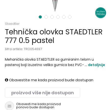
1
2
3
4
5
6
Staedtler
Tehnička olovka STAEDTLER
777 0.5 pastel
šifra artikla:
TRO054697
Mehanička olovka STAEDTLER sa gumiranim telom u
pastenoj boji Izuzetno velika gumica bez PVC-a i lateksa..
detaljnije
Obavestite me kada proizvod bude dostupan
proizvod više nije dostupan
Obavesti me kada proizvod
ponovo bude dostupan