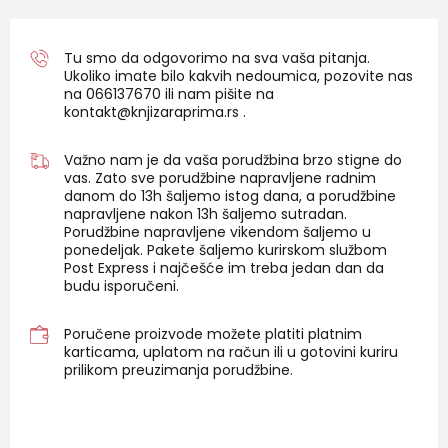
fluo narandžasta
fluo narandžasta
Tu smo da odgovorimo na sva vaša pitanja.
fluo narandžasta
Ukoliko imate bilo kakvih nedoumica, pozovite nas
na 06
6137670
ili nam pišite na
fluo narandžasta
kontakt@knjizaraprima.rs
.
fluo narandžasta
Važno nam je da vaša porudžbina brzo stigne do
fluo narandžasta
vas. Zato sve porudžbine napravljene radnim
danom do 13h šaljemo istog dana, a porudžbine
fluo narandžasta
napravljene nakon 13h šaljemo sutradan.
Porudžbine napravljene vikendom šaljemo u
burgundy
ponedeljak. Pakete šaljemo kurirskom službom
plava
Post Express i najčešće im treba jedan dan da
budu isporučeni.
crvena
fluo plava
Poručene proizvode možete platiti platnim
karticama, uplatom na račun ili u gotovini kuriru
fluo zelena
prilikom preuzimanja porudžbine.