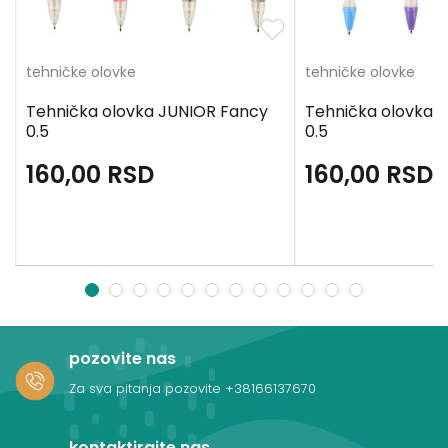
tehničke olovke
tehničke olovke
Tehnička olovka JUNIOR Fancy
Tehnička olovka 
0.5
0.5
160,00
RSD
160,00
RSD
1
2
3
4
5
6
7
8
9
10
11
12
pozovite nas
Za sva pitanja pozovite
+38166137670
kontaktirajte nas