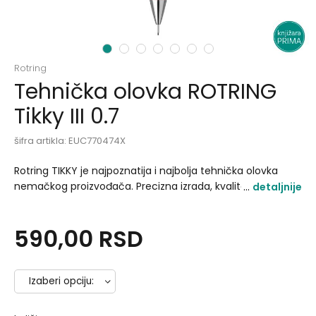
1
2
3
4
5
6
7
Rotring
Tehnička olovka ROTRING
Tikky III 0.7
šifra artikla:
EUC770474X
Rotring TIKKY je najpoznatija i najbolja tehnička olovka
nemačkog proizvođača. Precizna izrada, kvalitetni
detaljnije
materijali i pouzdani mehanizam čine ovu tehničku olovku
jednom od najprodavanijih na svetu..
590,00
RSD
Izaberi opciju:
fluo narandžasta