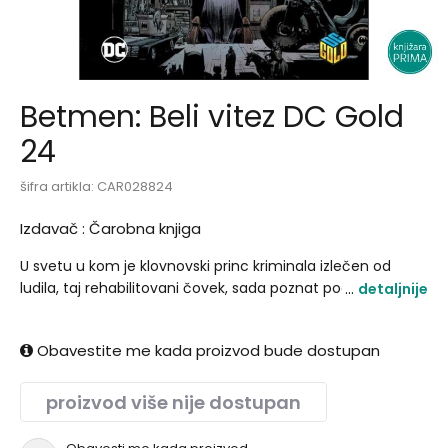
Betmen: Beli vitez DC Gold
24
šifra artikla:
CAR028824
Izdavač :
Čarobna knjiga
U svetu u kom je klovnovski princ kriminala izlečen od
ludila, taj rehabilitovani čovek, sada poznat pod imenom
detaljnije
Džek Nejpijer, žarko želi da zaceli grad koji je donedavno
terorisao. Nakon što se pomirio sa.
Obavestite me kada proizvod bude dostupan
proizvod više nije dostupan