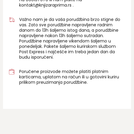
kontakt@knjizaraprima.rs
.
Važno nam je da vaša porudžbina brzo stigne do
vas. Zato sve porudžbine napravljene radnim
danom do 13h šaljemo istog dana, a porudžbine
napravljene nakon 13h šaljemo sutradan.
Porudžbine napravljene vikendom šaljemo u
ponedeljak. Pakete šaljemo kurirskom službom
Post Express i najčešće im treba jedan dan da
budu isporučeni.
Poručene proizvode možete platiti platnim
karticama, uplatom na račun ili u gotovini kuriru
prilikom preuzimanja porudžbine.