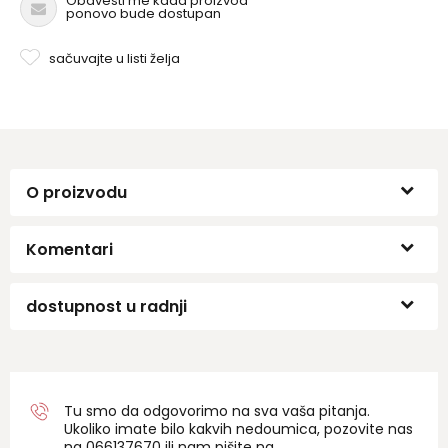
Obavesti me kada proizvod
ponovo bude dostupan
sačuvajte u listi želja
O proizvodu
Komentari
dostupnost u radnji
Tu smo da odgovorimo na sva vaša pitanja.
Ukoliko imate bilo kakvih nedoumica, pozovite nas
na 06
6137670
ili nam pišite na