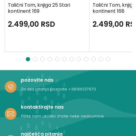
Talični Tom, knjiga 25 Stari
Talični Tom, knjiga
kontinent 169
kontinent 168
2.499,00
RSD
2.499,00
RS
1
2
3
4
5
6
7
8
9
10
11
12
pozovite nas
Za sva pitanja pozovite
+38166137670
kontaktirajte nas
Pišite nam ukoliko imate neke nedoumice
najčešća pitanja