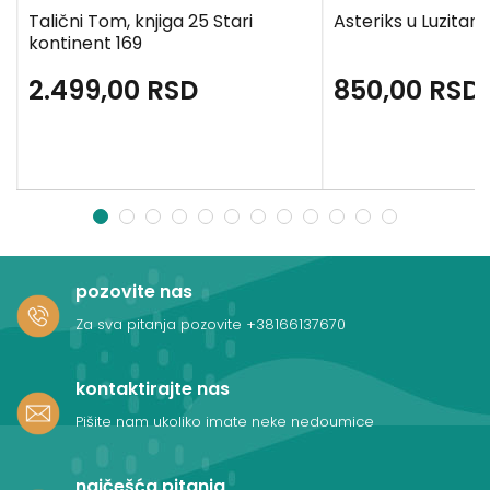
Talični Tom, knjiga 25 Stari
Asteriks u Luzitanij
kontinent 169
2.499,00
RSD
850,00
RSD
1
2
3
4
5
6
7
8
9
10
11
12
pozovite nas
Za sva pitanja pozovite
+38166137670
kontaktirajte nas
Pišite nam ukoliko imate neke nedoumice
najčešća pitanja