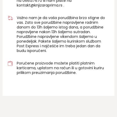
na 06
6137670
ili nam pišite na
kontakt@knjizaraprima.rs
.
Važno nam je da vaša porudžbina brzo stigne do
vas. Zato sve porudžbine napravljene radnim
danom do 13h šaljemo istog dana, a porudžbine
napravljene nakon 13h šaljemo sutradan.
Porudžbine napravljene vikendom šaljemo u
ponedeljak. Pakete šaljemo kurirskom službom
Post Express i najčešće im treba jedan dan da
budu isporučeni.
Poručene proizvode možete platiti platnim
karticama, uplatom na račun ili u gotovini kuriru
prilikom preuzimanja porudžbine.