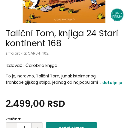
Talični Tom, knjiga 24 Stari
kontinent 168
šifra artikla:
CAR041402
Izdavač :
Čarobna knjiga
To je, naravno, Talični Tom, junak istoimenog
frankobelgijskog stripa, jednog od najpopularnijih evropskih
detaljnije
stripova svih vremena i jednog od najčitanijih i najvoljenijih
stripskih naslova na teritoriji bivše Jugoslavije..
2.499,00
RSD
količina:
dodaj u korpu