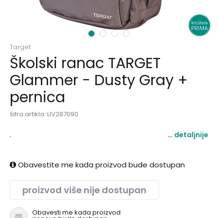
1
2
3
4
Target
Školski ranac TARGET
Glammer - Dusty Gray +
pernica
šifra artikla:
LIV287090
.
detaljnije
Obavestite me kada proizvod bude dostupan
proizvod više nije dostupan
Obavesti me kada proizvod