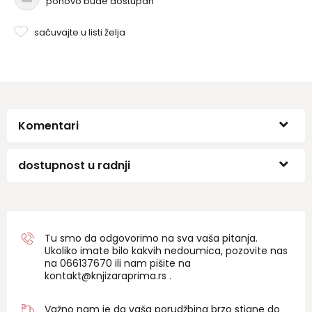
ponovo bude dostupan
sačuvajte u listi želja
Komentari
dostupnost u radnji
Tu smo da odgovorimo na sva vaša pitanja.
Ukoliko imate bilo kakvih nedoumica, pozovite nas
na 06
6137670
ili nam pišite na
kontakt@knjizaraprima.rs
.
Važno nam je da vaša porudžbina brzo stigne do