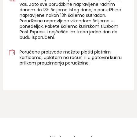
vas. Zato sve porudžbine napravljene radnim
danom do 13h šaljemo istog dana, a porudžbine
napravljene nakon 13h šaljemo sutradan.
Porudžbine napravljene vikendom šaljemo u
ponedeljak. Pakete šaljemo kurirskom službom
Post Express i najčešće im treba jedan dan da
budu isporučeni.
Poručene proizvode možete platiti platnim
karticama, uplatom na račun ili u gotovini kuriru
prilikom preuzimanja porudžbine.