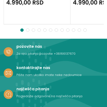
4.990,00
RSD
4.990,00
RS
1
2
3
4
5
6
7
8
9
10
11
12
pozovite nas
Za sva pitanja pozovite
+38166137670
kontaktirajte nas
Pišite nam ukoliko imate neke nedoumice
najčešća pitanja
Pogledajte odgovore na najčešća pitanja