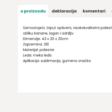
o proizvodu
deklaracija
komentari
Samostojeći, triput opšiveni, visokokvalitetni polie
obliku banane, lagan i izdržljiv.
Dimenzije: 43 x 20 x 20cm
Zapremina: 26l
Materijal: poliester
Leđa: meka leđa
Aplikacija: sublimacija, gumena značka
Ime/Nadimak
Email
Poruka