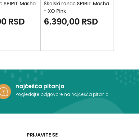
ac SPIRIT Masha
Školski ranac SPIRIT Masha
Školski 
- XO Pink
- Meda
00
RSD
6.390,00
RSD
6.39
najčešća pitanja
Pogledajte odgovore na najčešća pitanja
PRIJAVITE SE