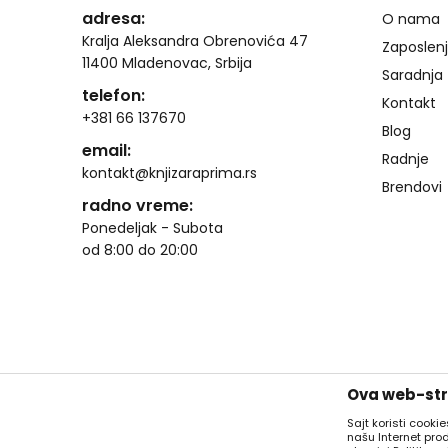
adresa:
O nama
Kralja Aleksandra Obrenovića 47
Zaposlen
11400 Mladenovac, Srbija
Saradnja
telefon:
Kontakt
+381 66 137670
Blog
email:
Radnje
kontakt@knjizaraprima.rs
Brendovi
radno vreme:
Ponedeljak - Subota
od 8:00 do 20:00
Ova web-stra
Sajt koristi cooki
našu Internet pro