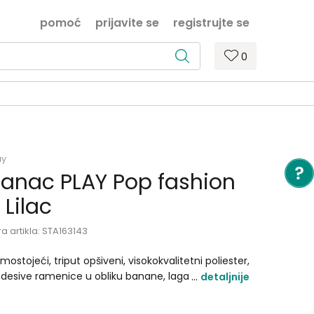
pomoć
prijavite se
registrujte se
0
ay
anac PLAY Pop fashion
 Lilac
ra artikla:
STA163143
mostojeći, triput opšiveni, visokokvalitetni poliester,
desive ramenice u obliku banane, lagan i izdržljiv.
detaljnije
menzije: 43 x 20 x 20cm Zapremina: 26l Materijal:
liester Leđa: meka leđa Aplikacija: sublimacija,