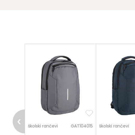
pošalji
GAT001512
školski rančevi
GAT104015
školski rančevi