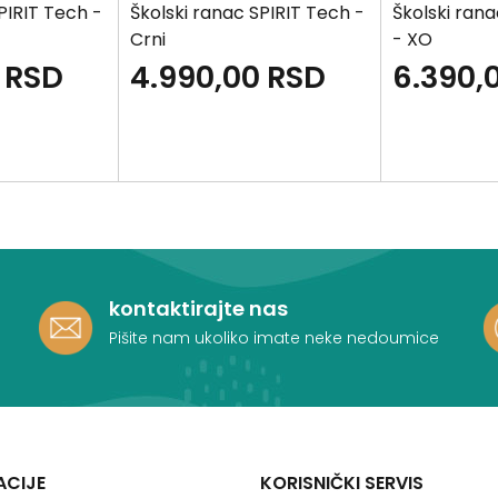
PIRIT Tech -
Školski ranac SPIRIT Tech -
Školski ran
Crni
- XO
RSD
4.990,00
RSD
6.390,
kontaktirajte nas
Pišite nam ukoliko imate neke nedoumice
ACIJE
KORISNIČKI SERVIS