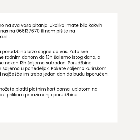
na sva vaša pitanja. Ukoliko imate bilo kakvih
 nas na 06
6137670
ili nam pišite na
a.rs
.
 porudžbina brzo stigne do vas. Zato sve
ne radnim danom do 13h šaljemo istog dana, a
ne nakon 13h šaljemo sutradan. Porudžbine
 šaljemo u ponedeljak. Pakete šaljemo kurirskom
i najčešće im treba jedan dan da budu isporučeni.
ožete platiti platnim karticama, uplatom na
uriru prilikom preuzimanja porudžbine.