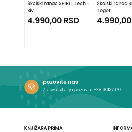
IT X -
Školski ranac SPIRIT Tech -
Školski ranac S
Sivi
Teget
SD
4.990,00
RSD
4.990,00
pozovite nas
Za sva pitanja pozovite
+38166137670
KNJIŽARA PRIMA
INFORM