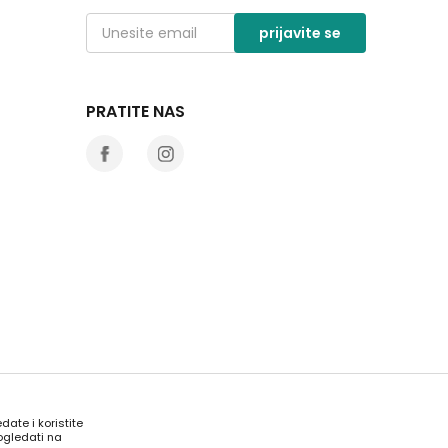
prijavite se
PRATITE NAS
date i koristite
ogledati na