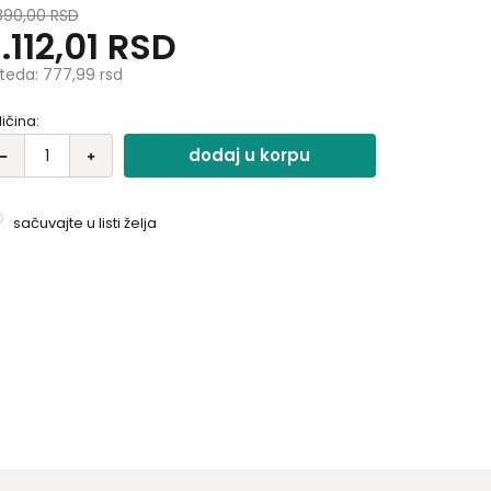
mena značka.
890,00
RSD
.112,01
RSD
teda:
777,99
rsd
ličina:
dodaj u korpu
sačuvajte u listi želja