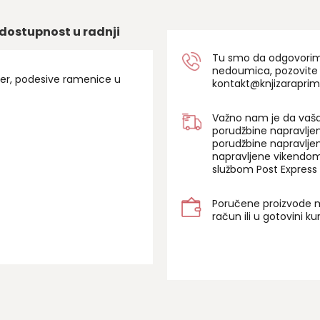
dostupnost u radnji
Tu smo da odgovorimo 
nedoumica, pozovite
ster, podesive ramenice u
kontakt@knjizaraprim
Važno nam je da vaša
porudžbine napravlje
porudžbine napravlje
napravljene vikendom
službom Post Express 
Poručene proizvode m
račun ili u gotovini k