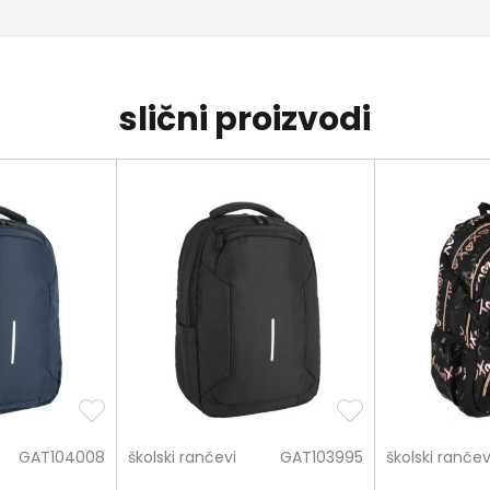
slični proizvodi
GAT104008
školski rančevi
GAT103995
školski rančev