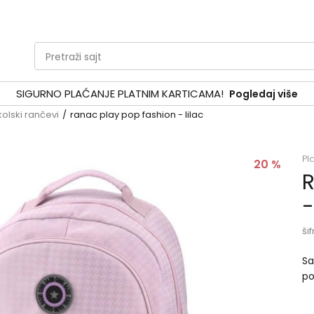
Pretraži sajt
SIGURNO PLAĆANJE PLATNIM KARTICAMA!
Pogledaj više
kolski rančevi
ranac play pop fashion - lilac
Pl
20
%
R
-
šif
Sa
po
Di
po