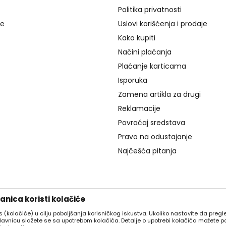
Politika privatnosti
je
Uslovi korišćenja i prodaje
Kako kupiti
Načini plaćanja
Plaćanje karticama
Isporuka
Zamena artikla za drugi
Reklamacije
Povraćaj sredstava
Pravo na odustajanje
Najčešća pitanja
nica koristi kolačiće
es (kolačiće) u cilju poboljšanja korisničkog iskustva. Ukoliko nastavite da pregle
davnicu slažete se sa upotrebom kolačića. Detalje o upotrebi kolačića možete p