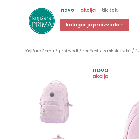
novo
akcija
tik tok
kategorije proizvoda
Knjižara Prima
proizvodi
rančevi
za školu i vrtić
š