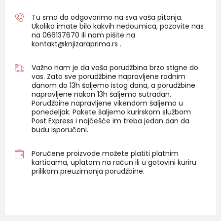
Tu smo da odgovorimo na sva vaša pitanja.
Ukoliko imate bilo kakvih nedoumica, pozovite nas
na 06
6137670
ili nam pišite na
kontakt@knjizaraprima.rs
.
Važno nam je da vaša porudžbina brzo stigne do
vas. Zato sve porudžbine napravljene radnim
danom do 13h šaljemo istog dana, a porudžbine
napravljene nakon 13h šaljemo sutradan.
Porudžbine napravljene vikendom šaljemo u
ponedeljak. Pakete šaljemo kurirskom službom
Post Express i najčešće im treba jedan dan da
budu isporučeni.
Poručene proizvode možete platiti platnim
karticama, uplatom na račun ili u gotovini kuriru
prilikom preuzimanja porudžbine.