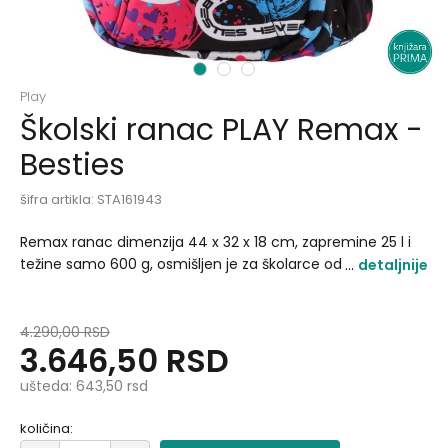
1
2
3
Play
Školski ranac PLAY Remax -
Besties
šifra artikla:
STA161943
Remax ranac dimenzija 44 x 32 x 18 cm, zapremine 25 l i
težine samo 600 g, osmišljen je za školarce od prvog do
detaljnije
četvrtog razreda. Zahvaljujući svojoj laganoj konstrukciji,
deca ga mogu nositi bez napora, čak i kada je pun knjiga i
pribora..
4.290,00
RSD
3.646,50
RSD
ušteda:
643,50
rsd
količina: