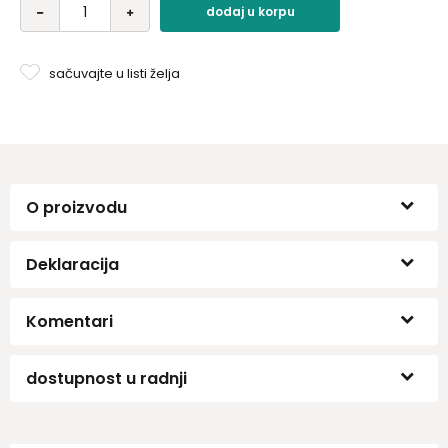
dodaj u korpu
sačuvajte u listi želja
O proizvodu
Deklaracija
Komentari
dostupnost u radnji