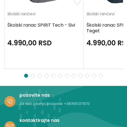
školski rančevi
školski rančevi
Školski ranac SPIRIT Tech - Sivi
Školski ranac SPIR
Teget
4.990,00
RSD
4.990,00
RS
1
2
3
4
5
6
7
8
9
10
11
12
pozovite nas
Za sva pitanja pozovite
+38166137670
kontaktirajte nas