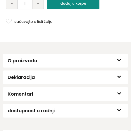
dodaj u korpu
sačuvajte u listi želja
O proizvodu
Deklaracija
Komentari
dostupnost u radnji