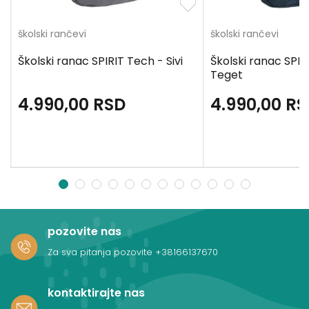
školski rančevi
školski rančevi
Školski ranac SPIRIT Tech - Sivi
Školski ranac SPIR
Teget
4.990,00
RSD
4.990,00
RS
1
2
3
4
5
6
7
8
9
10
11
12
pozovite nas
Za sva pitanja pozovite
+38166137670
kontaktirajte nas