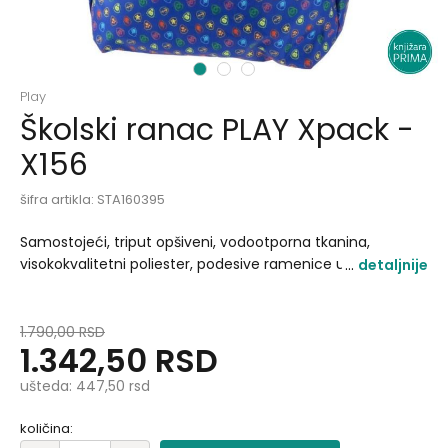
1
2
3
Play
Školski ranac PLAY Xpack -
X156
šifra artikla:
STA160395
Samostojeći, triput opšiveni, vodootporna tkanina,
visokokvalitetni poliester, podesive ramenice u obliku
detaljnije
banane, ručica za nošenje, lagan i izdržljiv. Dimenzije:
45x32x21cm Težina: 350g Zapremina: 30l Materijal:
poliester 600D Leđa: meka leđa Ziperi: ZOOM - metalni
1.790,00
RSD
1.342,50
RSD
potezači Aplikacija: sublimacija i gumena značka.
ušteda:
447,50
rsd
količina: