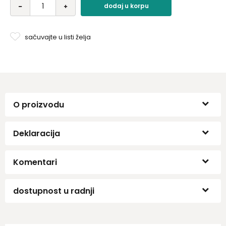
dodaj u korpu
sačuvajte u listi želja
O proizvodu
Deklaracija
Komentari
dostupnost u radnji