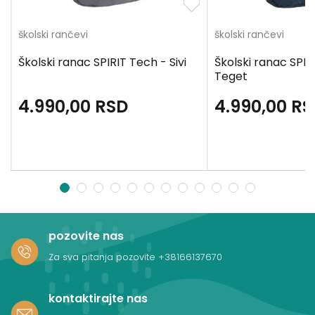
školski rančevi
školski rančevi
Školski ranac SPIRIT Tech - Sivi
Školski ranac SPIR
Teget
4.990,00
RSD
4.990,00
RS
1
2
3
4
5
6
7
8
9
10
11
12
pozovite nas
Za sva pitanja pozovite
+38166137670
kontaktirajte nas