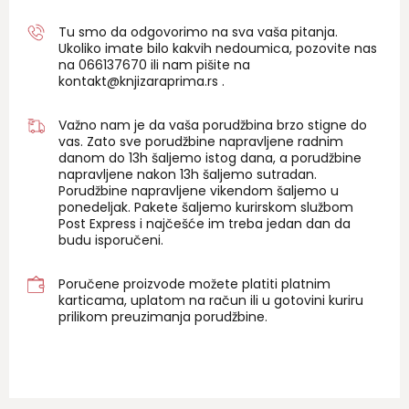
Tu smo da odgovorimo na sva vaša pitanja.
Ukoliko imate bilo kakvih nedoumica, pozovite nas
na 06
6137670
ili nam pišite na
kontakt@knjizaraprima.rs
.
Važno nam je da vaša porudžbina brzo stigne do
vas. Zato sve porudžbine napravljene radnim
danom do 13h šaljemo istog dana, a porudžbine
napravljene nakon 13h šaljemo sutradan.
Porudžbine napravljene vikendom šaljemo u
ponedeljak. Pakete šaljemo kurirskom službom
Post Express i najčešće im treba jedan dan da
budu isporučeni.
Poručene proizvode možete platiti platnim
karticama, uplatom na račun ili u gotovini kuriru
prilikom preuzimanja porudžbine.