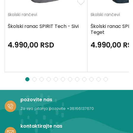
školski rančevi
školski rančevi
Školski ranac SPIRIT Tech - Sivi
Školski ranac SPIR
Teget
4.990,00
RSD
4.990,00
RS
1
2
3
4
5
6
7
8
9
10
11
12
pozovite nas
Za sva pitanja pozovite
+38166137670
kontaktirajte nas