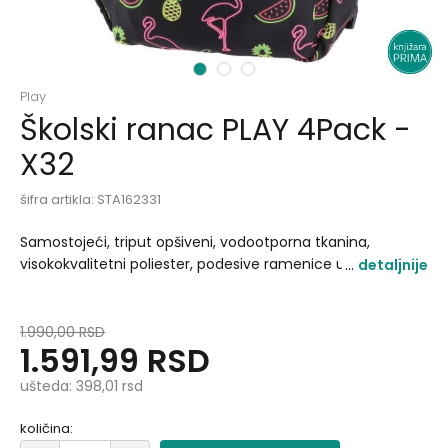
1
2
3
Play
Školski ranac PLAY 4Pack -
X32
šifra artikla:
STA162331
Samostojeći, triput opšiveni, vodootporna tkanina,
visokokvalitetni poliester, podesive ramenice u obliku
detaljnije
banane, ručica za nošenje, lagan i izdržljiv. Dimenzije:
40x28x18cm Težina: 350g Zapremina: 26l Materijal:
poliester 600D Leđa: meka leđa Ziperi: ZOOM - metalni
1.990,00
RSD
1.591,99
RSD
potezači Aplikacija: sublimacija i gumena značka.
ušteda:
398,01
rsd
količina: