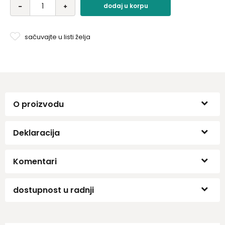
dodaj u korpu
sačuvajte u listi želja
O proizvodu
Deklaracija
Komentari
dostupnost u radnji