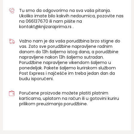
Tu smo da odgovorimo na sva vaša pitanja.
Ukoliko imate bilo kakvih nedoumica, pozovite nas
na 06
6137670
ili nam pišite na
kontakt@knjizaraprima.rs
.
Važno nam je da vaša porudžbina brzo stigne do
vas. Zato sve porudžbine napravljene radnim
danom do 13h šaljemo istog dana, a porudžbine
napravljene nakon 13h šaljemo sutradan.
Porudžbine napravljene vikendom šaljemo u
ponedeljak. Pakete šaljemo kurirskom službom
Post Express i najčešće im treba jedan dan da
budu isporučeni.
Poručene proizvode možete platiti platnim
karticama, uplatom na račun ili u gotovini kuriru
prilikom preuzimanja porudžbine.