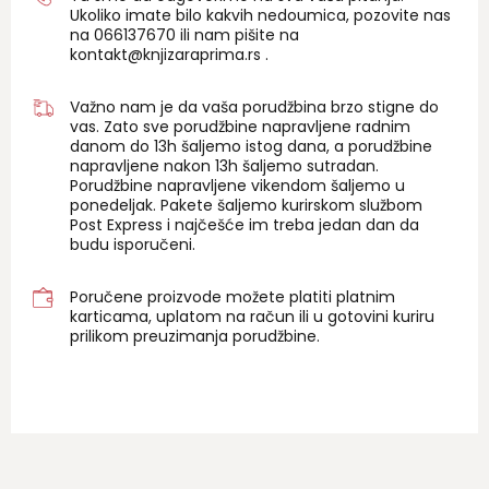
Ukoliko imate bilo kakvih nedoumica, pozovite nas
na 06
6137670
ili nam pišite na
kontakt@knjizaraprima.rs
.
Važno nam je da vaša porudžbina brzo stigne do
vas. Zato sve porudžbine napravljene radnim
danom do 13h šaljemo istog dana, a porudžbine
napravljene nakon 13h šaljemo sutradan.
Porudžbine napravljene vikendom šaljemo u
ponedeljak. Pakete šaljemo kurirskom službom
Post Express i najčešće im treba jedan dan da
budu isporučeni.
Poručene proizvode možete platiti platnim
karticama, uplatom na račun ili u gotovini kuriru
prilikom preuzimanja porudžbine.