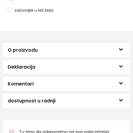
kvalitetni ziperi i metalni puleri - Ženski dizajni sa POM POM
sačuvajte u listi želja
priveskom.
O proizvodu
Deklaracija
Komentari
dostupnost u radnji
Tu smo da odgovorimo na sva vaša pitanja.