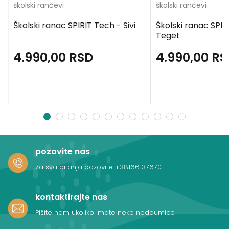
školski rančevi
školski rančevi
Školski ranac SPIRIT Tech - Sivi
Školski ranac SPIR
Teget
4.990,00
RSD
4.990,00
RS
1
2
3
4
5
6
7
8
9
10
11
12
pozovite nas
Za sva pitanja pozovite
+38166137670
kontaktirajte nas
Pišite nam ukoliko imate neke nedoumice