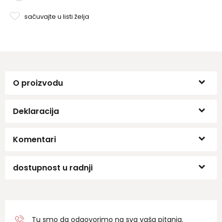
sačuvajte u listi želja
O proizvodu
Deklaracija
Komentari
dostupnost u radnji
Tu smo da odgovorimo na sva vaša pitanja.