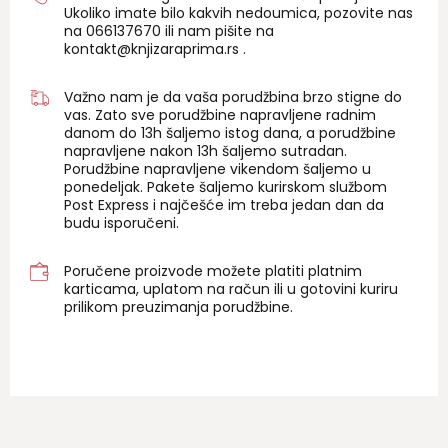
Ukoliko imate bilo kakvih nedoumica, pozovite nas
na 06
6137670
ili nam pišite na
kontakt@knjizaraprima.rs
.
Važno nam je da vaša porudžbina brzo stigne do
vas. Zato sve porudžbine napravljene radnim
danom do 13h šaljemo istog dana, a porudžbine
napravljene nakon 13h šaljemo sutradan.
Porudžbine napravljene vikendom šaljemo u
ponedeljak. Pakete šaljemo kurirskom službom
Post Express i najčešće im treba jedan dan da
budu isporučeni.
Poručene proizvode možete platiti platnim
karticama, uplatom na račun ili u gotovini kuriru
prilikom preuzimanja porudžbine.