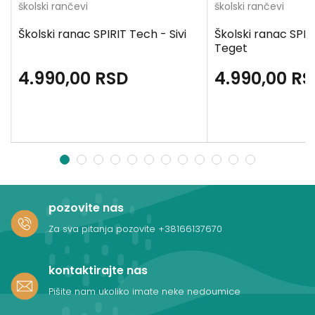
školski rančevi
školski rančevi
Školski ranac SPIRIT Tech - Sivi
Školski ranac SPIR
Teget
4.990,00
RSD
4.990,00
RS
1
2
3
4
5
6
7
8
9
10
11
12
pozovite nas
Za sva pitanja pozovite
+38166137670
kontaktirajte nas
Pišite nam ukoliko imate neke nedoumice