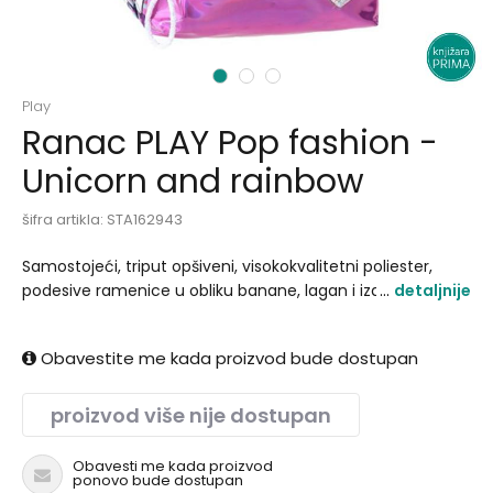
1
2
3
Play
Ranac PLAY Pop fashion -
Unicorn and rainbow
šifra artikla:
STA162943
Samostojeći, triput opšiveni, visokokvalitetni poliester,
podesive ramenice u obliku banane, lagan i izdržljiv..
detaljnije
Obavestite me kada proizvod bude dostupan
proizvod više nije dostupan
Obavesti me kada proizvod
ponovo bude dostupan