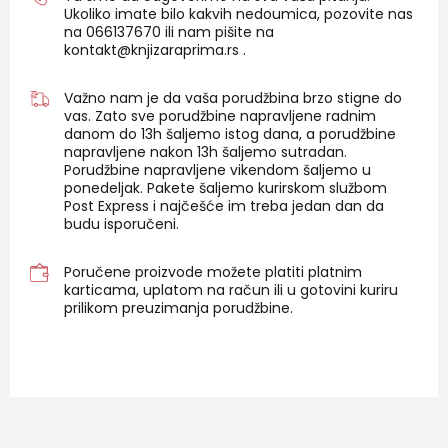
Ukoliko imate bilo kakvih nedoumica, pozovite nas
na 06
6137670
ili nam pišite na
kontakt@knjizaraprima.rs
.
Važno nam je da vaša porudžbina brzo stigne do
vas. Zato sve porudžbine napravljene radnim
danom do 13h šaljemo istog dana, a porudžbine
napravljene nakon 13h šaljemo sutradan.
Porudžbine napravljene vikendom šaljemo u
ponedeljak. Pakete šaljemo kurirskom službom
Post Express i najčešće im treba jedan dan da
budu isporučeni.
Poručene proizvode možete platiti platnim
karticama, uplatom na račun ili u gotovini kuriru
prilikom preuzimanja porudžbine.