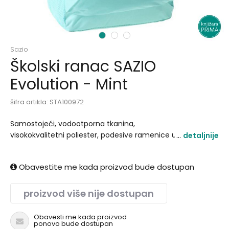
1
2
3
Sazio
Školski ranac SAZIO
Evolution - Mint
šifra artikla:
STA100972
Samostojeći, vodootporna tkanina,
visokokvalitetni poliester, podesive ramenice u obliku
detaljnije
banane, lagan i izdržljiv, mrežasti džepovi, otvor za
slušalice..
Obavestite me kada proizvod bude dostupan
proizvod više nije dostupan
Obavesti me kada proizvod
ponovo bude dostupan