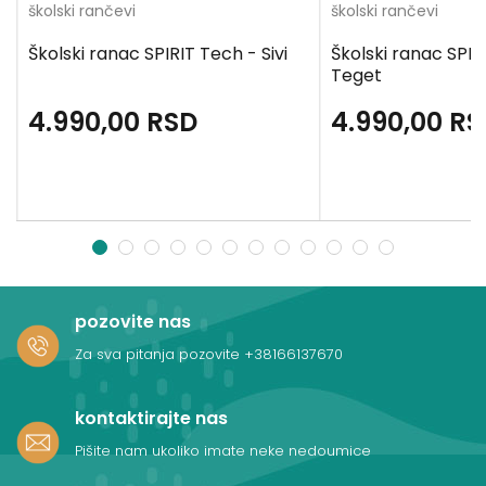
školski rančevi
školski rančevi
Školski ranac SPIRIT Tech - Sivi
Školski ranac SPIR
Teget
4.990,00
RSD
4.990,00
RS
1
2
3
4
5
6
7
8
9
10
11
12
pozovite nas
Za sva pitanja pozovite
+38166137670
kontaktirajte nas
Pišite nam ukoliko imate neke nedoumice