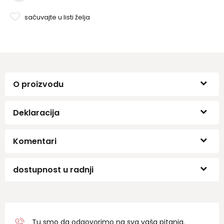
sačuvajte u listi želja
O proizvodu
Deklaracija
Komentari
dostupnost u radnji
Tu smo da odgovorimo na sva vaša pitanja.