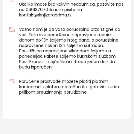
Ukoliko imate bilo kakvih nedoumica, pozovite nas
na 06
6137670
ili nam pišite na
kontakt@knjizaraprima.rs
.
Važno nam je da vaša porudžbina brzo stigne do
vas. Zato sve porudžbine napravljene radnim
danom do 13h šaljemo istog dana, a porudžbine
napravljene nakon 13h šaljemo sutradan.
Porudžbine napravljene vikendom šaljemo u
ponedeljak. Pakete šaljemo kurirskom službom
Post Express i najčešće im treba jedan dan da
budu isporučeni.
Poručene proizvode možete platiti platnim
karticama, uplatom na račun ili u gotovini kuriru
prilikom preuzimanja porudžbine.