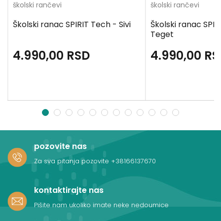
školski rančevi
školski rančevi
Školski ranac SPIRIT Tech - Sivi
Školski ranac SPIR
Teget
4.990,00
RSD
4.990,00
RS
1
2
3
4
5
6
7
8
9
10
11
12
pozovite nas
Za sva pitanja pozovite
+38166137670
kontaktirajte nas
Pišite nam ukoliko imate neke nedoumice