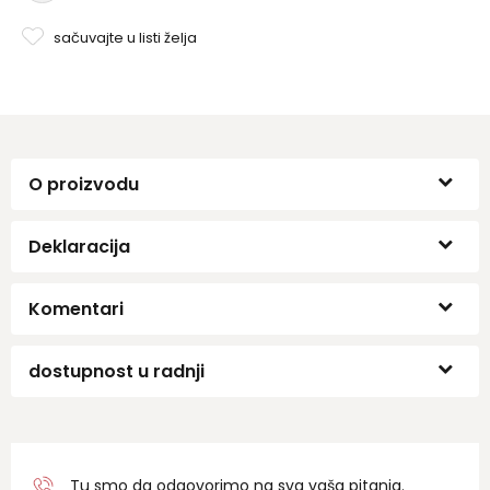
aktivnosti..
sačuvajte u listi želja
O proizvodu
Deklaracija
Komentari
dostupnost u radnji
Tu smo da odgovorimo na sva vaša pitanja.