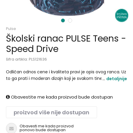
1
2
Pulse
Školski ranac PULSE Teens -
Speed Drive
šifra artikla:
PLS121636
Odličan odnos cene i kvaliteta pravi je opis ovog ranca. Uz
to ga prati i moderan dizajn koji je svakom tinejdžeru
detaljnije
bitan. Bilo da volite jarke ili zagasite boje ovaj ranac pruža
jedinstvenu paletu boja koja daje lični pečat Vašem
Obavestite me kada proizvod bude dostupan
izgledu. Takođe kada je reč o tehničkim detaljima ranac
raspolaže džepom od posebnog materijala koji ne
oštećuje staklo na telefonu ili naočarama kao i
proizvod više nije dostupan
reflektujuće trake za bezbednost u noćnim uslovima
šetnje. Da je kvalitet prava reč za ranac govori i to da je
Obavesti me kada proizvod
ponovo bude dostupan
ranac vodoodbojan pa ga možete koristiti za različite