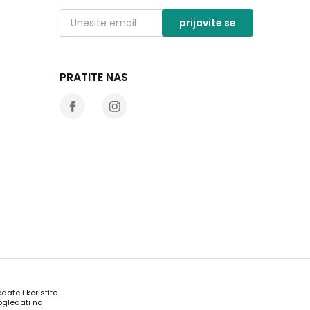
prijavite se
PRATITE NAS
date i koristite
ogledati na