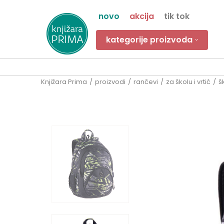
novo
akcija
tik tok
kategorije proizvoda
Knjižara Prima
proizvodi
rančevi
za školu i vrtić
š