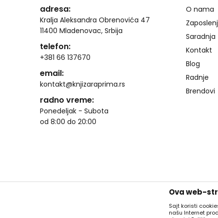
adresa:
O nama
Kralja Aleksandra Obrenovića 47
Zaposlen
11400 Mladenovac, Srbija
Saradnja
telefon:
Kontakt
+381 66 137670
Blog
email:
Radnje
kontakt@knjizaraprima.rs
Brendovi
radno vreme:
Ponedeljak - Subota
od 8:00 do 20:00
Ova web-stra
Sajt koristi cooki
našu Internet pro