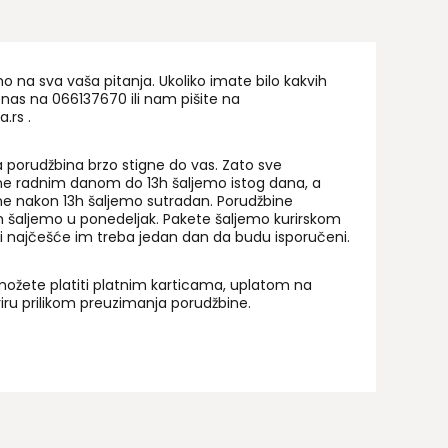
na sva vaša pitanja. Ukoliko imate bilo kakvih
 nas na 06
6137670
ili nam pišite na
a.rs
.
 porudžbina brzo stigne do vas. Zato sve
ne radnim danom do 13h šaljemo istog dana, a
ne nakon 13h šaljemo sutradan. Porudžbine
 šaljemo u ponedeljak. Pakete šaljemo kurirskom
i najčešće im treba jedan dan da budu isporučeni.
ožete platiti platnim karticama, uplatom na
uriru prilikom preuzimanja porudžbine.