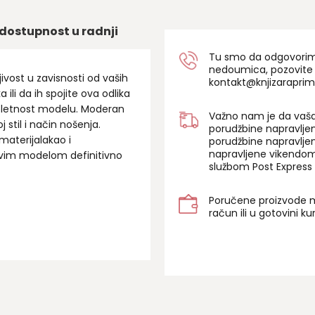
dostupnost u radnji
Tu smo da odgovorimo 
nedoumica, pozovite
jivost u zavisnosti od vaših
kontakt@knjizaraprim
a ili da ih spojite ova odlika
pletnost modelu. Moderan
Važno nam je da vaša
j stil i način nošenja.
porudžbine napravlje
materijalakao i
porudžbine napravlje
napravljene vikendom
ovim modelom definitivno
službom Post Express 
Poručene proizvode m
račun ili u gotovini k