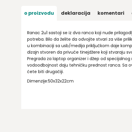
o proizvodu
deklaracija
komentari
Ranac 2u1 sastoji se iz dva ranca koji nude prilagodl
potreba. Bilo da želite da odvojite stvari za više prilik
u kombinaciji sa usb/medija priključkom daje kom
dizajn stvoren da privuče tinejdžere koji stvaraju svo
Pregrada za laptop organizer i džep od specijalnog 
vodoodbojnost daju tehničku prednost ranca. Sa 
ćete biti drugačiji.
Dimenzije:50x32x22cm
Ime/Nadimak
Email
Poruka