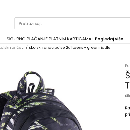
Pretraži sajt
SIGURNO PLAĆANJE PLATNIM KARTICAMA!
Pogledaj više
kolski rančevi
školski ranac pulse 2u1 teens - green riddle
Pu
Š
T
šif
Ra
pr
že
ov