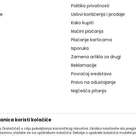
Politika privatnosti
je
Uslovi korišćenja i prodaje
Kako kupiti
Načini plaćanja
Plaćanje karticama
Isporuka
Zamena artikla za drugi
Reklamacije
Povraćaj sredstava
Pravo na odustajanje
Najčešća pitanja
nica koristi kolačiće
es (kolačiće) u cilju poboljšanja korisničkog iskustva. Ukoliko nastavite da pregle
davnicu slažete se sa upotrebom kolačića. Detalje o upotrebi kolačića možete p