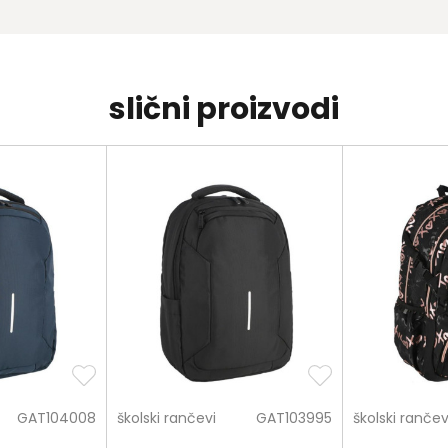
slični proizvodi
GAT104008
školski rančevi
GAT103995
školski rančev