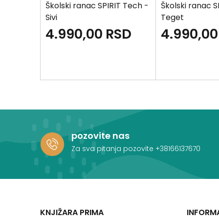
IT X -
Školski ranac SPIRIT Tech -
Školski ranac S
Sivi
Teget
SD
4.990,00
RSD
4.990,00
pozovite nas
Za sva pitanja pozovite
+38166137670
KNJIŽARA PRIMA
INFORM