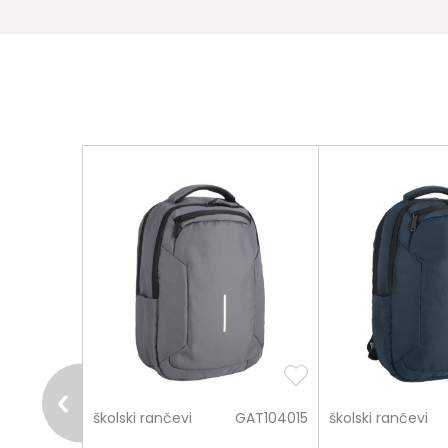
pošalji
GAT001512
školski rančevi
GAT104015
školski rančevi