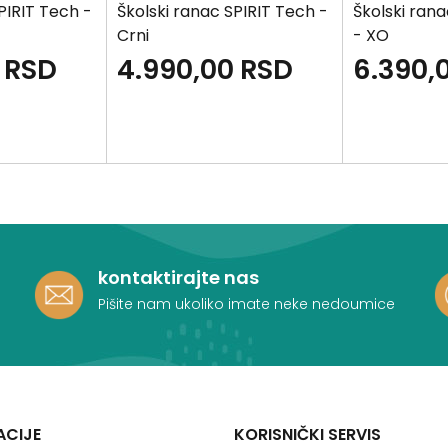
PIRIT Tech -
Školski ranac SPIRIT Tech -
Školski ran
Crni
- XO
RSD
4.990,00
RSD
6.390,
kontaktirajte nas
Pišite nam ukoliko imate neke nedoumice
ACIJE
KORISNIČKI SERVIS