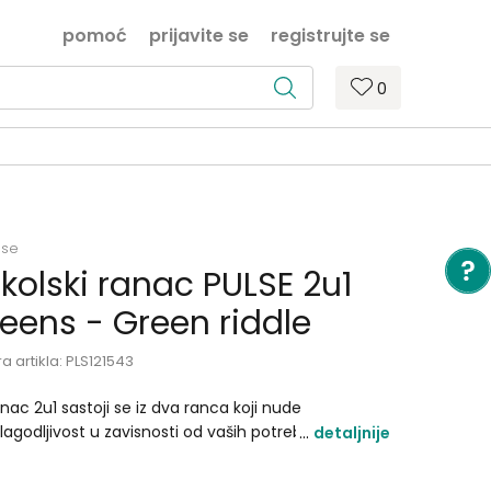
pomoć
prijavite se
registrujte se
0
lse
kolski ranac PULSE 2u1
eens - Green riddle
ra artikla:
PLS121543
nac 2u1 sastoji se iz dva ranca koji nude
ilagodljivost u zavisnosti od vaših potreba. Bilo da
detaljnije
lite da odvojite stvari za više prilika ili da ih spojite
a odlika u kombinaciji sa usb/medija priključkom