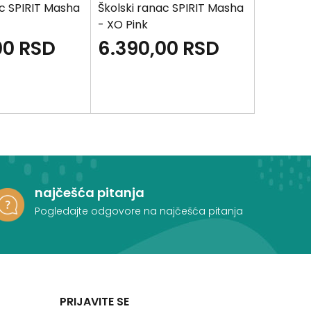
ac SPIRIT Masha
Školski ranac SPIRIT Masha
Školski 
- XO Pink
- Meda
00
RSD
6.390,00
RSD
6.39
najčešća pitanja
Pogledajte odgovore na najčešća pitanja
PRIJAVITE SE