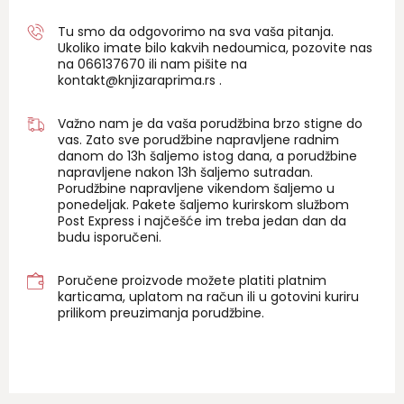
Tu smo da odgovorimo na sva vaša pitanja.
Ukoliko imate bilo kakvih nedoumica, pozovite nas
na 06
6137670
ili nam pišite na
kontakt@knjizaraprima.rs
.
Važno nam je da vaša porudžbina brzo stigne do
vas. Zato sve porudžbine napravljene radnim
danom do 13h šaljemo istog dana, a porudžbine
napravljene nakon 13h šaljemo sutradan.
Porudžbine napravljene vikendom šaljemo u
ponedeljak. Pakete šaljemo kurirskom službom
Post Express i najčešće im treba jedan dan da
budu isporučeni.
Poručene proizvode možete platiti platnim
karticama, uplatom na račun ili u gotovini kuriru
prilikom preuzimanja porudžbine.