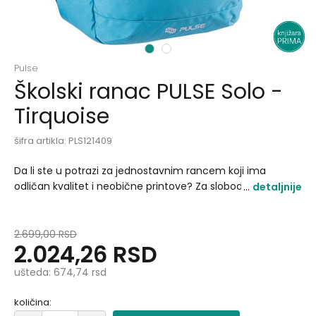
1
2
Pulse
Školski ranac PULSE Solo -
Tirquoise
šifra artikla:
PLS121409
Da li ste u potrazi za jednostavnim rancem koji ima
odličan kvalitet i neobične printove? Za slobodne
detaljnije
aktivnosti sport hobi ovaj ranac odiše modernim dizajnom
kako biste vaše odevne kombinacije upotpunili..
2.699,00
RSD
2.024,26
RSD
ušteda:
674,74
rsd
količina: