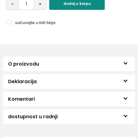
dodaj u korpu
sačuvajte u listi želja
O proizvodu
Deklaracija
Komentari
dostupnost u radnji