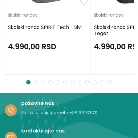
školski rančevi
školski rančevi
Školski ranac SPIRIT Tech - Sivi
Školski ranac SPIR
Teget
4.990,00
RSD
4.990,00
RS
1
2
3
4
5
6
7
8
9
10
11
12
pozovite nas
Za sva pitanja pozovite
+38166137670
kontaktirajte nas