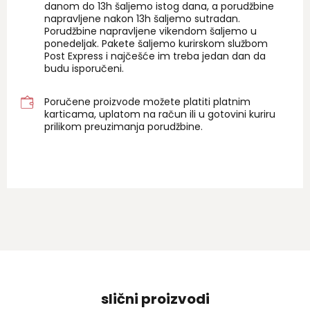
danom do 13h šaljemo istog dana, a porudžbine
napravljene nakon 13h šaljemo sutradan.
Porudžbine napravljene vikendom šaljemo u
ponedeljak. Pakete šaljemo kurirskom službom
Post Express i najčešće im treba jedan dan da
budu isporučeni.
Poručene proizvode možete platiti platnim
karticama, uplatom na račun ili u gotovini kuriru
prilikom preuzimanja porudžbine.
slični proizvodi