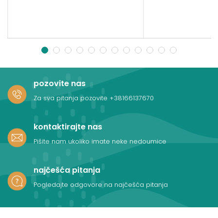
1
2
3
4
5
6
7
8
9
10
11
12
pozovite nas
Za sva pitanja pozovite
+38166137670
kontaktirajte nas
Pišite nam ukoliko imate neke nedoumice
najčešća pitanja
Pogledajte odgovore na najčešća pitanja