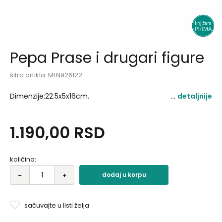
Pepa Prase i drugari figure
šifra artikla:
MLN926122
Dimenzije:22.5x5x16cm.
detaljnije
1.190,00
RSD
količina:
dodaj u korpu
sačuvajte u listi želja