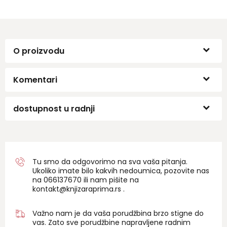
O proizvodu
Komentari
dostupnost u radnji
Tu smo da odgovorimo na sva vaša pitanja.
Ukoliko imate bilo kakvih nedoumica, pozovite nas
na 06
6137670
ili nam pišite na
kontakt@knjizaraprima.rs
.
Važno nam je da vaša porudžbina brzo stigne do
vas. Zato sve porudžbine napravljene radnim