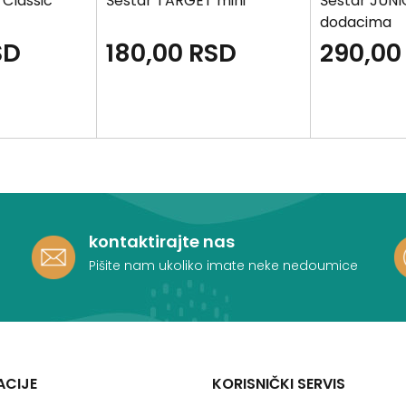
Classic
Šestar TARGET mini
Šestar JUNI
dodacima
SD
180,00
RSD
290,00
kontaktirajte nas
Pišite nam ukoliko imate neke nedoumice
ACIJE
KORISNIČKI SERVIS