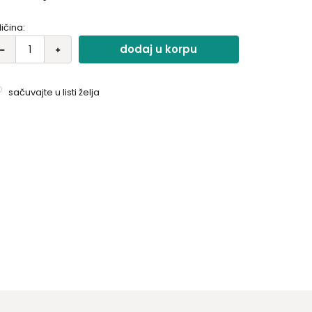
ličina:
dodaj u korpu
sačuvajte u listi želja