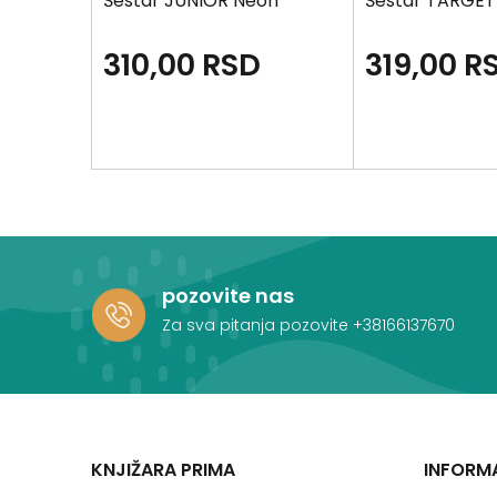
NIOR 3
Šestar JUNIOR Neon
Šestar TARGET 
310,00
RSD
319,00
R
pozovite nas
Za sva pitanja pozovite
+38166137670
KNJIŽARA PRIMA
INFORM