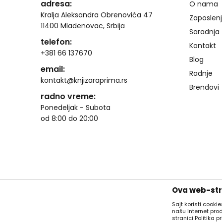
adresa:
O nama
Kralja Aleksandra Obrenovića 47
Zaposlen
11400 Mladenovac, Srbija
Saradnja
telefon:
Kontakt
+381 66 137670
Blog
email:
Radnje
kontakt@knjizaraprima.rs
Brendovi
radno vreme:
Ponedeljak - Subota
od 8:00 do 20:00
Ova web-stra
Sajt koristi cooki
našu Internet pro
stranici Politika pr