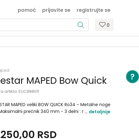
pomoć
prijavite se
registrujte se
0
aped
estar MAPED Bow Quick
ra artikla:
EUC988011
STAR MAPED veliki BOW QUICK Ro34 - Metalne noge
Maksimalni prečnik 340 mm - 3 delni : rezervna
detaljnije
na 2mm, rezervni sraf i adapter za olovku - poluga
 brzo sklapanje nogu - precizan tockic za fino
.250,00
RSD
desavanje - Pakovanje: 15/60.