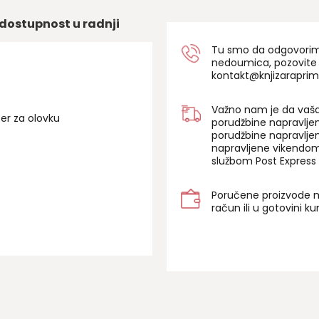
dostupnost u radnji
Tu smo da odgovorimo 
nedoumica, pozovite
kontakt@knjizaraprim
Važno nam je da vaša
ter za olovku
porudžbine napravlje
porudžbine napravlje
napravljene vikendom
službom Post Express 
Poručene proizvode m
račun ili u gotovini k