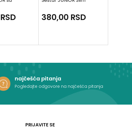
OR sa
Šestar JUNIOR Slim
Šestar 
RSD
380,00
RSD
830,
najčešća pitanja
Pogledajte odgovore na najčešća pitanja
PRIJAVITE SE