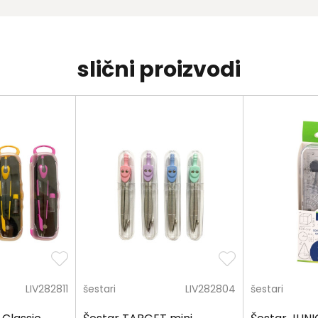
slični proizvodi
LIV282811
šestari
LIV282804
šestari