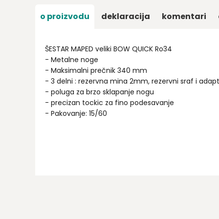
o proizvodu
deklaracija
komentari
ŠESTAR MAPED veliki BOW QUICK Ro34
- Metalne noge
- Maksimalni prečnik 340 mm
- 3 delni : rezervna mina 2mm, rezervni sraf i adap
- poluga za brzo sklapanje nogu
- precizan tockic za fino podesavanje
- Pakovanje: 15/60
Ime/Nadimak
Email
Poruka