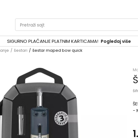
Pretraži sajt
SIGURNO PLAĆANJE PLATNIM KARTICAMA!
Pogledaj više
tanje
šestari
šestar maped bow quick
M
Š
šif
ŠE
- 
mi
za
1
po