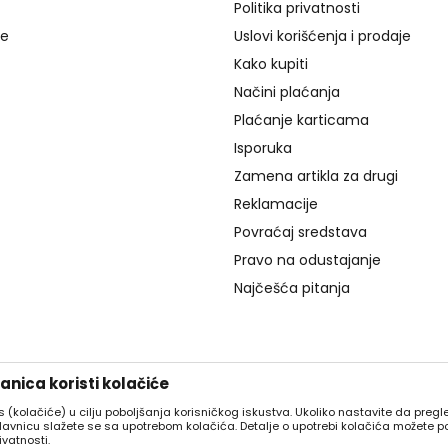
Politika privatnosti
je
Uslovi korišćenja i prodaje
Kako kupiti
Načini plaćanja
Plaćanje karticama
Isporuka
Zamena artikla za drugi
Reklamacije
Povraćaj sredstava
Pravo na odustajanje
Najčešća pitanja
nica koristi kolačiće
es (kolačiće) u cilju poboljšanja korisničkog iskustva. Ukoliko nastavite da pregle
davnicu slažete se sa upotrebom kolačića. Detalje o upotrebi kolačića možete p
ivatnosti.