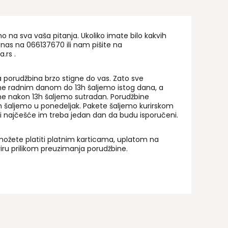
na sva vaša pitanja. Ukoliko imate bilo kakvih
 nas na 06
6137670
ili nam pišite na
a.rs
.
 porudžbina brzo stigne do vas. Zato sve
ne radnim danom do 13h šaljemo istog dana, a
ne nakon 13h šaljemo sutradan. Porudžbine
 šaljemo u ponedeljak. Pakete šaljemo kurirskom
i najčešće im treba jedan dan da budu isporučeni.
ožete platiti platnim karticama, uplatom na
uriru prilikom preuzimanja porudžbine.