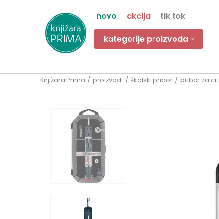
novo
akcija
tik tok
kategorije proizvoda
Knjižara Prima
proizvodi
školski pribor
pribor za cr