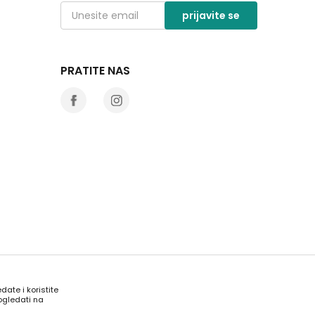
prijavite se
PRATITE NAS
date i koristite
ogledati na