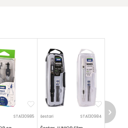
STA130985
šestari
STA130984
šestari