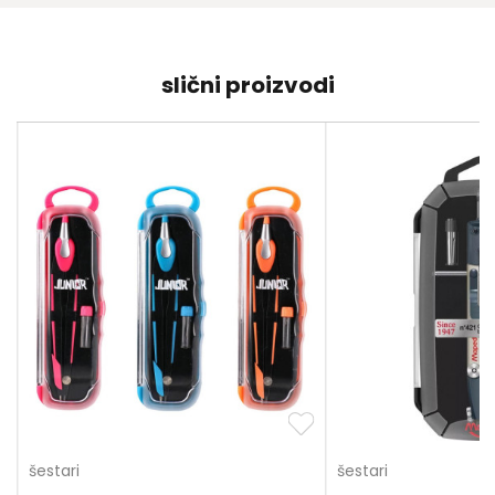
slični proizvodi
šestari
šestari