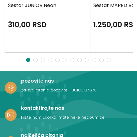
a
Šestar JUNIOR Neon
Šestar MAPED Bow
310,00
RSD
1.250,00
RS
1
2
3
4
5
6
7
8
9
10
11
12
pozovite nas
Za sva pitanja pozovite
+38166137670
kontaktirajte nas
Pišite nam ukoliko imate neke nedoumice
najčešća pitanja