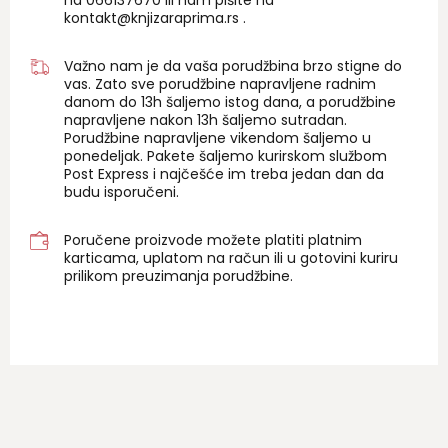
na 06
6137670
ili nam pišite na
kontakt@knjizaraprima.rs
.
Važno nam je da vaša porudžbina brzo stigne do
vas. Zato sve porudžbine napravljene radnim
danom do 13h šaljemo istog dana, a porudžbine
napravljene nakon 13h šaljemo sutradan.
Porudžbine napravljene vikendom šaljemo u
ponedeljak. Pakete šaljemo kurirskom službom
Post Express i najčešće im treba jedan dan da
budu isporučeni.
Poručene proizvode možete platiti platnim
karticama, uplatom na račun ili u gotovini kuriru
prilikom preuzimanja porudžbine.