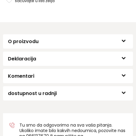
sačuvajte u listi želja
O proizvodu
Deklaracija
Komentari
dostupnost u radnji
Tu smo da odgovorimo na sva vaša pitanja.
Ukoliko imate bilo kakvih nedoumica, pozovite nas